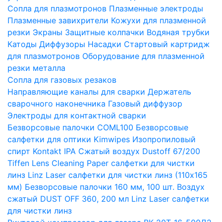
Сопла для плазмотронов
Плазменные электроды
Плазменные завихрители
Кожухи для плазменной
резки
Экраны
Защитные колпачки
Водяная трубки
Катоды
Диффузоры
Насадки
Стартовый картридж
для плазмотронов
Оборудование для плазменной
резки металла
Сопла для газовых резаков
Направляющие каналы для сварки
Держатель
сварочного наконечника
Газовый диффузор
Электроды для контактной сварки
Безворсовые палочки COML100
Безворсовые
салфетки для оптики Kimwipes
Изопропиловый
спирт Kontakt IPA
Сжатый воздух Dustoff 67/200
Tiffen Lens Cleaning Paper салфетки для чистки
линз
Linz Laser салфетки для чистки линз (110х165
мм)
Безворсовые палочки 160 мм, 100 шт.
Воздух
сжатый DUST OFF 360, 200 мл
Linz Laser салфетки
для чистки линз