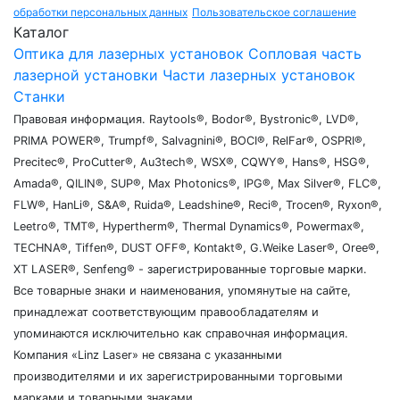
обработки персональных данных
Пользовательское соглашение
Каталог
Оптика для лазерных установок
Сопловая часть
лазерной установки
Части лазерных установок
Станки
Правовая информация. Raytools®, Bodor®, Bystronic®, LVD®,
PRIMA POWER®, Trumpf®, Salvagnini®, BOCI®, RelFar®, OSPRI®,
Precitec®, ProCutter®, Au3tech®, WSX®, CQWY®, Hans®, HSG®,
Amada®, QILIN®, SUP®, Max Photonics®, IPG®, Max Silver®, FLC®,
FLW®, HanLi®, S&A®, Ruida®, Leadshine®, Reci®, Trocen®, Ryxon®,
Leetro®, TMT®, Hypertherm®, Thermal Dynamics®, Powermax®,
TECHNA®, Tiffen®, DUST OFF®, Kontakt®, G.Weike Laser®, Oree®,
XT LASER®, Senfeng® - зарегистрированные торговые марки.
Все товарные знаки и наименования, упомянутые на сайте,
принадлежат соответствующим правообладателям и
упоминаются исключительно как справочная информация.
Компания «Linz Laser» не связана с указанными
производителями и их зарегистрированными торговыми
марками и товарными знаками.