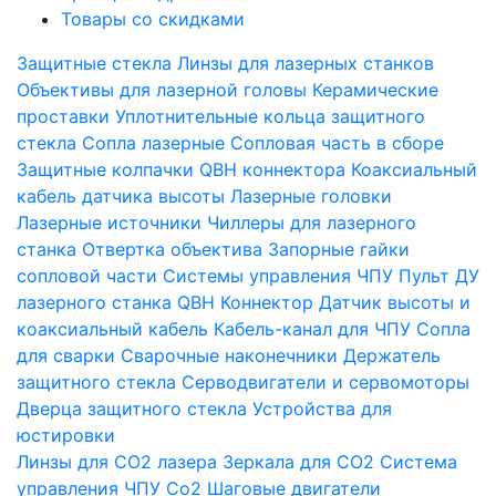
Товары со скидками
Защитные стекла
Линзы для лазерных станков
Объективы для лазерной головы
Керамические
проставки
Уплотнительные кольца защитного
стекла
Сопла лазерные
Сопловая часть в сборе
Защитные колпачки QBH коннектора
Коаксиальный
кабель датчика высоты
Лазерные головки
Лазерные источники
Чиллеры для лазерного
станка
Отвертка объектива
Запорные гайки
сопловой части
Системы управления ЧПУ
Пульт ДУ
лазерного станка
QBH Коннектор
Датчик высоты и
коаксиальный кабель
Кабель-канал для ЧПУ
Сопла
для сварки
Сварочные наконечники
Держатель
защитного стекла
Серводвигатели и сервомоторы
Дверца защитного стекла
Устройства для
юстировки
Линзы для СО2 лазера
Зеркала для СО2
Система
управления ЧПУ Co2
Шаговые двигатели