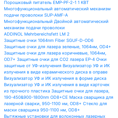
Порошковый питатель EMP-PF-2-1 1 КВТ
Многофункциональный автоматический механизм
подачи проволоки SUP-AMF-A
Многофункциональный Двойной автоматический
механизм подачи проволоки
ADDINOL Mehrbereichsfett LM 2
Защитные очки 1064nm Fiber SGUF-D-OD6
Защитные очки для лазера зеленые, 1064нм, OD4+
Защитные очки для лазера коричневые, 1064нм,
OD7+
Защитные очки для CO2 лазера EP-4
Очки
защитные от УФ-излучения
Визуализатор УФ и ИК
излучения в виде керамического диска в оправе
Визуализатор УФ и ИК излучения в форме диска
Визуализатор УФ и ИК излучения в виде карточек
из прочного пластика
Защитные очки для лазера,
190-450&900-1800nm OD8+CE
Маска сварщика для
лазерной сварки, 950-1100 нм, OD8+
Стекло для
маски сварщика 950-1100 нм, OD8+
Вытяжные установки для волоконных лазерных