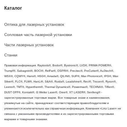
Каталог
Оптика для лазерных установок
Сопловая часть лазерной установки
Части лазерных установок
Станки
Правовая информация. Raytools®, Bodor®, Bystronic®, LVD®, PRIMA POWER®,
Trumpf®, Salvagnini®, BOCI®, RelFar®, OSPRI®, Precitec®, ProCutter®, Au3tech®,
WSX®, CQWY®, Hans®, HSG®, Amada®, QILIN®, SUP®, Max Photonics®, IPG®, Max
Silver®, FLC®, FLW®, HanLi®, S&A®, Ruida®, Leadshine®, Reci®, Trocen®, Ryxon®,
Leetro®, TMT®, Hypertherm®, Thermal Dynamics®, Powermax®, TECHNA®, Tiffen®,
DUST OFF®, Kontakt®, G.Weike Laser®, Oree®, XT LASER®, Senfeng® -
зарегистрированные торговые марки. Все товарные знаки и наименования,
упомянутые на сайте, принадлежат соответствующим правообладателям и
упоминаются исключительно как справочная информация. Компания «Linz Laser» не
связана с указанными производителями и их зарегистрированными торговыми
марками и товарными знаками.