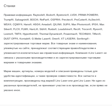
Станки
Правовая информация. Raytools®, Bodor®, Bystronic®, LVD®, PRIMA POWER®,
Trumpf®, Salvagnini®, BOCI®, RelFar®, OSPRI®, Precitec®, ProCutter®, Au3tech®,
WSX®, CQWY®, Hans®, HSG®, Amada®, QILIN®, SUP®, Max Photonics®, IPG®, Max
Silver®, FLC®, FLW®, HanLi®, S&A®, Ruida®, Leadshine®, Reci®, Trocen®, Ryxon®,
Leetro®, TMT®, Hypertherm®, Thermal Dynamics®, Powermax®, TECHNA®, Tiffen®,
DUST OFF®, Kontakt®, G.Weike Laser®, Oree®, XT LASER®, Senfeng® -
зарегистрированные торговые марки. Все товарные знаки и наименования,
упомянутые на сайте, принадлежат соответствующим правообладателям и
упоминаются исключительно как справочная информация. Компания «Linz Laser» не
связана с указанными производителями и их зарегистрированными торговыми
марками и товарными знаками.
Марки машин, артикулы, номера моделей и описания приведены только для
удобства идентификации, а также проверки совместимости. Все запчасти и
комплектующие, произведены под маркой Linz Laser или для Linz Laser. Ни один из
указанных производителей, не принимает участие в их производстве, если прямо не
указано иное.