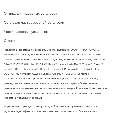
Оптика для лазерных установок
Сопловая часть лазерной установки
Части лазерных установок
Станки
Правовая информация. Raytools®, Bodor®, Bystronic®, LVD®, PRIMA POWER®,
Trumpf®, Salvagnini®, BOCI®, RelFar®, OSPRI®, Precitec®, ProCutter®, Au3tech®,
WSX®, CQWY®, Hans®, HSG®, Amada®, QILIN®, SUP®, Max Photonics®, IPG®, Max
Silver®, FLC®, FLW®, HanLi®, S&A®, Ruida®, Leadshine®, Reci®, Trocen®, Ryxon®,
Leetro®, TMT®, Hypertherm®, Thermal Dynamics®, Powermax®, TECHNA®, Tiffen®,
DUST OFF®, Kontakt®, G.Weike Laser®, Oree®, XT LASER®, Senfeng® -
зарегистрированные торговые марки. Все товарные знаки и наименования,
упомянутые на сайте, принадлежат соответствующим правообладателям и
упоминаются исключительно как справочная информация. Компания «Linz Laser» не
связана с указанными производителями и их зарегистрированными торговыми
марками и товарными знаками.
Марки машин, артикулы, номера моделей и описания приведены только для
удобства идентификации, а также проверки совместимости. Все запчасти и