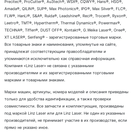
Precitec®, ProCutter®, Au3tech®, WSX®, CQWY®, Hans®, HSG®,
Amada®, QILIN®, SUP®, Max Photonics®, IPG®, Max Silver®, FLC®,
FLW®, HanLi®, S&A®, Ruida®, Leadshine®, Reci®, Trocen®, Ryxon®,
Leetro®, TMT®, Hypertherm®, Thermal Dynamics®, Powermax®,
TECHNA®, Tiffen®, DUST OFF®, Kontakt®, G.Weike Laser®, Oree®,
XT LASER®, Senfeng® - зарегистрированные торговые марки.
Все товарные знаки и наименования, упомянутые на сайте,
принадлежат соответствующим правообладателям и
упоминаются исключительно как справочная информация.
Компания «Linz Laser» не связана с указанными
производителями и их зарегистрированными торговыми
марками и товарными знаками.
Марки машин, артикулы, номера моделей и описания приведены
только для удобства идентификации, а также проверки
совместимости. Все запчасти и комплектующие, произведены
под маркой Linz Laser или для Linz Laser. Ни один из указанных
производителей, не принимает участие в их производстве, если
прямо не указано иное.