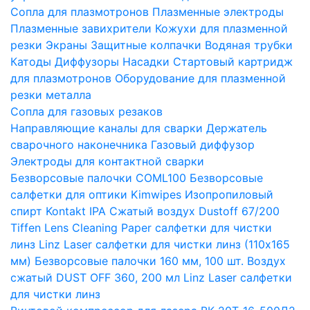
Сопла для плазмотронов
Плазменные электроды
Плазменные завихрители
Кожухи для плазменной
резки
Экраны
Защитные колпачки
Водяная трубки
Катоды
Диффузоры
Насадки
Стартовый картридж
для плазмотронов
Оборудование для плазменной
резки металла
Сопла для газовых резаков
Направляющие каналы для сварки
Держатель
сварочного наконечника
Газовый диффузор
Электроды для контактной сварки
Безворсовые палочки COML100
Безворсовые
салфетки для оптики Kimwipes
Изопропиловый
спирт Kontakt IPA
Сжатый воздух Dustoff 67/200
Tiffen Lens Cleaning Paper салфетки для чистки
линз
Linz Laser салфетки для чистки линз (110х165
мм)
Безворсовые палочки 160 мм, 100 шт.
Воздух
сжатый DUST OFF 360, 200 мл
Linz Laser салфетки
для чистки линз