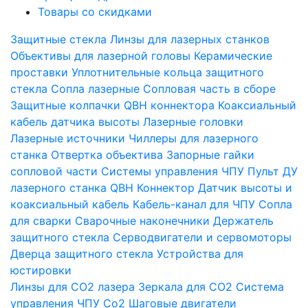
Товары со скидками
Защитные стекла
Линзы для лазерных станков
Объективы для лазерной головы
Керамические
проставки
Уплотнительные кольца защитного
стекла
Сопла лазерные
Сопловая часть в сборе
Защитные колпачки QBH коннектора
Коаксиальный
кабель датчика высоты
Лазерные головки
Лазерные источники
Чиллеры для лазерного
станка
Отвертка объектива
Запорные гайки
сопловой части
Системы управления ЧПУ
Пульт ДУ
лазерного станка
QBH Коннектор
Датчик высоты и
коаксиальный кабель
Кабель-канал для ЧПУ
Сопла
для сварки
Сварочные наконечники
Держатель
защитного стекла
Серводвигатели и сервомоторы
Дверца защитного стекла
Устройства для
юстировки
Линзы для СО2 лазера
Зеркала для СО2
Система
управления ЧПУ Co2
Шаговые двигатели