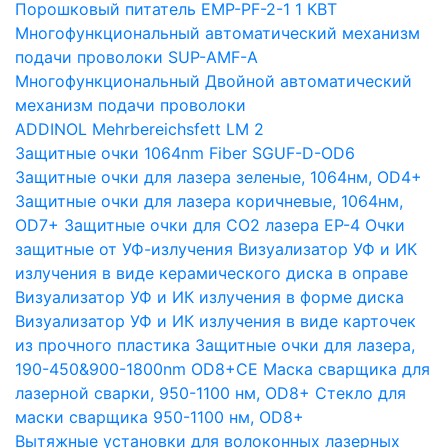
Порошковый питатель EMP-PF-2-1 1 КВТ
Многофункциональный автоматический механизм
подачи проволоки SUP-AMF-A
Многофункциональный Двойной автоматический
механизм подачи проволоки
ADDINOL Mehrbereichsfett LM 2
Защитные очки 1064nm Fiber SGUF-D-OD6
Защитные очки для лазера зеленые, 1064нм, OD4+
Защитные очки для лазера коричневые, 1064нм,
OD7+
Защитные очки для CO2 лазера EP-4
Очки
защитные от УФ-излучения
Визуализатор УФ и ИК
излучения в виде керамического диска в оправе
Визуализатор УФ и ИК излучения в форме диска
Визуализатор УФ и ИК излучения в виде карточек
из прочного пластика
Защитные очки для лазера,
190-450&900-1800nm OD8+CE
Маска сварщика для
лазерной сварки, 950-1100 нм, OD8+
Стекло для
маски сварщика 950-1100 нм, OD8+
Вытяжные установки для волоконных лазерных