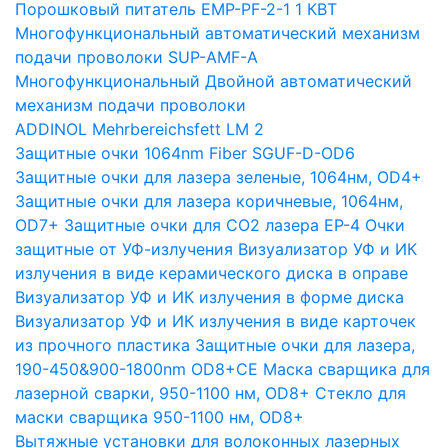
Порошковый питатель EMP-PF-2-1 1 КВТ
Многофункциональный автоматический механизм
подачи проволоки SUP-AMF-A
Многофункциональный Двойной автоматический
механизм подачи проволоки
ADDINOL Mehrbereichsfett LM 2
Защитные очки 1064nm Fiber SGUF-D-OD6
Защитные очки для лазера зеленые, 1064нм, OD4+
Защитные очки для лазера коричневые, 1064нм,
OD7+
Защитные очки для CO2 лазера EP-4
Очки
защитные от УФ-излучения
Визуализатор УФ и ИК
излучения в виде керамического диска в оправе
Визуализатор УФ и ИК излучения в форме диска
Визуализатор УФ и ИК излучения в виде карточек
из прочного пластика
Защитные очки для лазера,
190-450&900-1800nm OD8+CE
Маска сварщика для
лазерной сварки, 950-1100 нм, OD8+
Стекло для
маски сварщика 950-1100 нм, OD8+
Вытяжные установки для волоконных лазерных