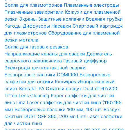
Сопла для плазмотронов
Плазменные электроды
Плазменные завихрители
Кожухи для плазменной
резки
Экраны
Защитные колпачки
Водяная трубки
Катоды
Диффузоры
Насадки
Стартовый картридж
для плазмотронов
Оборудование для плазменной
резки металла
Сопла для газовых резаков
Направляющие каналы для сварки
Держатель
сварочного наконечника
Газовый диффузор
Электроды для контактной сварки
Безворсовые палочки COML100
Безворсовые
салфетки для оптики Kimwipes
Изопропиловый
спирт Kontakt IPA
Сжатый воздух Dustoff 67/200
Tiffen Lens Cleaning Paper салфетки для чистки
линз
Linz Laser салфетки для чистки линз (110х165
мм)
Безворсовые палочки 160 мм, 100 шт.
Воздух
сжатый DUST OFF 360, 200 мл
Linz Laser салфетки
для чистки линз