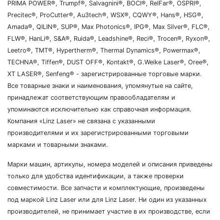
PRIMA POWER®, Trumpf®, Salvagnini®, BOCI®, RelFar®, OSPRI®,
Precitec®, ProCutter®, Au3tech®, WSX®, CQWY®, Hans®, HSG®,
Amada®, QILIN®, SUP®, Max Photonics®, IPG®, Max Silver®, FLC®,
FLW®, HanLi®, S&A®, Ruida®, Leadshine®, Reci®, Trocen®, Ryxon®,
Leetro®, TMT®, Hypertherm®, Thermal Dynamics®, Powermax®,
TECHNA®, Tiffen®, DUST OFF®, Kontakt®, G.Weike Laser®, Oree®,
XT LASER®, Senfeng® - зарегистрированные торговые марки.
Все товарные знаки и наименования, упомянутые на сайте,
принадлежат соответствующим правообладателям и
упоминаются исключительно как справочная информация.
Компания «Linz Laser» не связана с указанными
производителями и их зарегистрированными торговыми
марками и товарными знаками.
Марки машин, артикулы, номера моделей и описания приведены
только для удобства идентификации, а также проверки
совместимости. Все запчасти и комплектующие, произведены
под маркой Linz Laser или для Linz Laser. Ни один из указанных
производителей, не принимает участие в их производстве, если