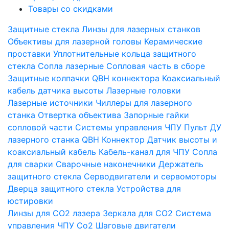
Товары со скидками
Защитные стекла
Линзы для лазерных станков
Объективы для лазерной головы
Керамические
проставки
Уплотнительные кольца защитного
стекла
Сопла лазерные
Сопловая часть в сборе
Защитные колпачки QBH коннектора
Коаксиальный
кабель датчика высоты
Лазерные головки
Лазерные источники
Чиллеры для лазерного
станка
Отвертка объектива
Запорные гайки
сопловой части
Системы управления ЧПУ
Пульт ДУ
лазерного станка
QBH Коннектор
Датчик высоты и
коаксиальный кабель
Кабель-канал для ЧПУ
Сопла
для сварки
Сварочные наконечники
Держатель
защитного стекла
Серводвигатели и сервомоторы
Дверца защитного стекла
Устройства для
юстировки
Линзы для СО2 лазера
Зеркала для СО2
Система
управления ЧПУ Co2
Шаговые двигатели