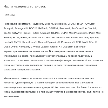
Части лазерных установок
Станки
Правовая информация. Raytools®, Bodor®, Bystronic®, LVD®, PRIMA POWER®,
Trumpf®, Salvagnini®, BOCI®, RelFar®, OSPRI®, Precitec®, ProCutter®, Au3tech®,
WSX®, CQWY®, Hans®, HSG®, Amada®, QILIN®, SUP®, Max Photonics®, IPG®, Max
Silver®, FLC®, FLW®, HanLi®, S&A®, Ruida®, Leadshine®, Reci®, Trocen®, Ryxon®,
Leetro®, TMT®, Hypertherm®, Thermal Dynamics®, Powermax®, TECHNA®, Tiffen®,
DUST OFF®, Kontakt®, G.Weike Laser®, Oree®, XT LASER®, Senfeng® -
зарегистрированные торговые марки. Все товарные знаки и наименования,
упомянутые на сайте, принадлежат соответствующим правообладателям и
упоминаются исключительно как справочная информация. Компания «Linz Laser» не
связана с указанными производителями и их зарегистрированными торговыми
марками и товарными знаками.
Марки машин, артикулы, номера моделей и описания приведены только для
удобства идентификации, а также проверки совместимости. Все запчасти и
комплектующие, произведены под маркой Linz Laser или для Linz Laser. Ни один из
указанных производителей, не принимает участие в их производстве, если прямо не
указано иное.