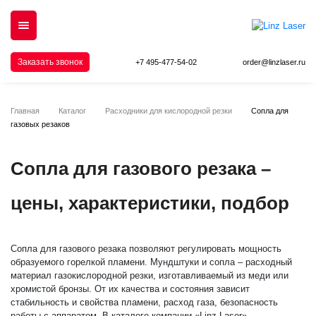
Заказать звонок
+7 495-477-54-02
order@linzlaser.ru
Главная
Каталог
Расходники для кислородной резки
Сопла для
газовых резаков
Сопла для газового резака –
цены, характеристики, подбор
Сопла для газового резака позволяют регулировать мощность
образуемого горелкой пламени. Мундштуки и сопла – расходный
материал газокислородной резки, изготавливаемый из меди или
хромистой бронзы. От их качества и состояния зависит
стабильность и свойства пламени, расход газа, безопасность
работы с аппаратом. В каталоге компании «Linz Laser»