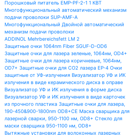
Порошковый питатель EMP-PF-2-1 1 КВТ
Многофункциональный автоматический механизм
подачи проволоки SUP-AMF-A
Многофункциональный Двойной автоматический
механизм подачи проволоки
ADDINOL Mehrbereichsfett LM 2
Защитные очки 1064nm Fiber SGUF-D-OD6
Защитные очки для лазера зеленые, 1064нм, OD4+
Защитные очки для лазера коричневые, 1064нм,
OD7+
Защитные очки для CO2 лазера EP-4
Очки
защитные от УФ-излучения
Визуализатор УФ и ИК
излучения в виде керамического диска в оправе
Визуализатор УФ и ИК излучения в форме диска
Визуализатор УФ и ИК излучения в виде карточек
из прочного пластика
Защитные очки для лазера,
190-450&900-1800nm OD8+CE
Маска сварщика для
лазерной сварки, 950-1100 нм, OD8+
Стекло для
маски сварщика 950-1100 нм, OD8+
Вытяжные установки для волоконных лазерных