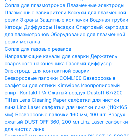
Сопла для плазмотронов
Плазменные электроды
Плазменные завихрители
Кожухи для плазменной
резки
Экраны
Защитные колпачки
Водяная трубки
Катоды
Диффузоры
Насадки
Стартовый картридж
для плазмотронов
Оборудование для плазменной
резки металла
Сопла для газовых резаков
Направляющие каналы для сварки
Держатель
сварочного наконечника
Газовый диффузор
Электроды для контактной сварки
Безворсовые палочки COML100
Безворсовые
салфетки для оптики Kimwipes
Изопропиловый
спирт Kontakt IPA
Сжатый воздух Dustoff 67/200
Tiffen Lens Cleaning Paper салфетки для чистки
линз
Linz Laser салфетки для чистки линз (110х165
мм)
Безворсовые палочки 160 мм, 100 шт.
Воздух
сжатый DUST OFF 360, 200 мл
Linz Laser салфетки
для чистки линз