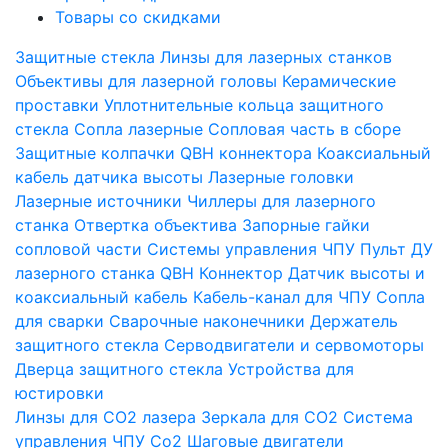
Товары со скидками
Защитные стекла
Линзы для лазерных станков
Объективы для лазерной головы
Керамические
проставки
Уплотнительные кольца защитного
стекла
Сопла лазерные
Сопловая часть в сборе
Защитные колпачки QBH коннектора
Коаксиальный
кабель датчика высоты
Лазерные головки
Лазерные источники
Чиллеры для лазерного
станка
Отвертка объектива
Запорные гайки
сопловой части
Системы управления ЧПУ
Пульт ДУ
лазерного станка
QBH Коннектор
Датчик высоты и
коаксиальный кабель
Кабель-канал для ЧПУ
Сопла
для сварки
Сварочные наконечники
Держатель
защитного стекла
Серводвигатели и сервомоторы
Дверца защитного стекла
Устройства для
юстировки
Линзы для СО2 лазера
Зеркала для СО2
Система
управления ЧПУ Co2
Шаговые двигатели