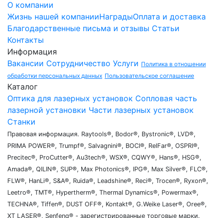
О компании
Жизнь нашей компании
Награды
Оплата и доставка
Благодарственные письма и отзывы
Статьи
Контакты
Информация
Вакансии
Сотрудничество
Услуги
Политика в отношении
обработки персональных данных
Пользовательское соглашение
Каталог
Оптика для лазерных установок
Сопловая часть
лазерной установки
Части лазерных установок
Станки
Правовая информация. Raytools®, Bodor®, Bystronic®, LVD®,
PRIMA POWER®, Trumpf®, Salvagnini®, BOCI®, RelFar®, OSPRI®,
Precitec®, ProCutter®, Au3tech®, WSX®, CQWY®, Hans®, HSG®,
Amada®, QILIN®, SUP®, Max Photonics®, IPG®, Max Silver®, FLC®,
FLW®, HanLi®, S&A®, Ruida®, Leadshine®, Reci®, Trocen®, Ryxon®,
Leetro®, TMT®, Hypertherm®, Thermal Dynamics®, Powermax®,
TECHNA®, Tiffen®, DUST OFF®, Kontakt®, G.Weike Laser®, Oree®,
XT LASER®, Senfeng® - зарегистрированные торговые марки.