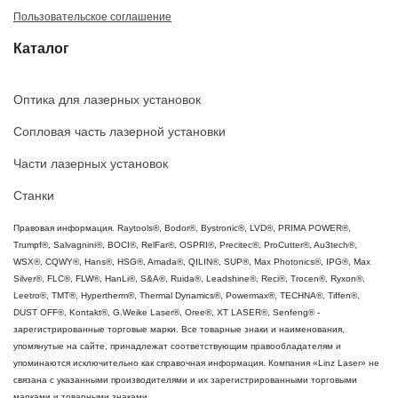
Пользовательское соглашение
Каталог
Оптика для лазерных установок
Сопловая часть лазерной установки
Части лазерных установок
Станки
Правовая информация. Raytools®, Bodor®, Bystronic®, LVD®, PRIMA POWER®,
Trumpf®, Salvagnini®, BOCI®, RelFar®, OSPRI®, Precitec®, ProCutter®, Au3tech®,
WSX®, CQWY®, Hans®, HSG®, Amada®, QILIN®, SUP®, Max Photonics®, IPG®, Max
Silver®, FLC®, FLW®, HanLi®, S&A®, Ruida®, Leadshine®, Reci®, Trocen®, Ryxon®,
Leetro®, TMT®, Hypertherm®, Thermal Dynamics®, Powermax®, TECHNA®, Tiffen®,
DUST OFF®, Kontakt®, G.Weike Laser®, Oree®, XT LASER®, Senfeng® -
зарегистрированные торговые марки. Все товарные знаки и наименования,
упомянутые на сайте, принадлежат соответствующим правообладателям и
упоминаются исключительно как справочная информация. Компания «Linz Laser» не
связана с указанными производителями и их зарегистрированными торговыми
марками и товарными знаками.