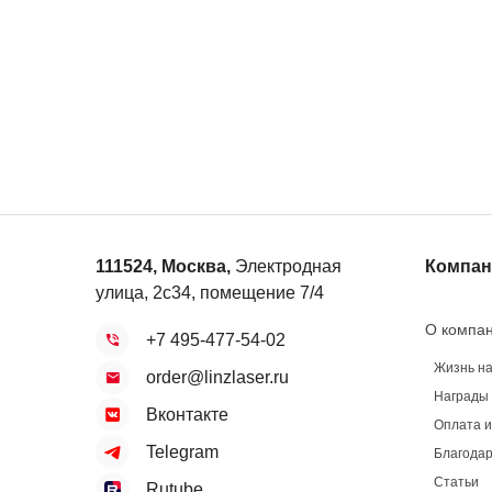
111524
,
Москва
,
Электродная
Компан
улица, 2с34, помещение 7/4
О компа
+7 495-477-54-02
Жизнь н
order@linzlaser.ru
Награды
Вконтакте
Оплата и
Telegram
Благодар
Статьи
Rutube