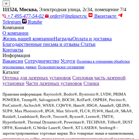
×
111524
,
Москва
,
Электродная улица, 2с34, помещение 7/4
+7 495-477-54-02
order@linzlaser.ru
Вконтакте
Telegram
Rutube
Компания
О компании
Жизнь нашей компании
Награды
Оплата и доставка
Благодарственные письма и отзывы
Статьи
Контакты
Информация
Вакансии
Сотрудничество
Услуги
Политика в отношении обработки
персональных данных
Пользовательское соглашение
Каталог
Оптика для лазерных установок
Сопловая часть лазерной
установки
Части лазерных установок
Станки
Правовая информация. Raytools®, Bodor®, Bystronic®, LVD®, PRIMA
POWER®, Trumpf®, Salvagnini®, BOCI®, RelFar®, OSPRI®, Precitec®,
ProCutter®, Au3tech®, WSX®, CQWY®, Hans®, HSG®, Amada®, QILIN®,
SUP®, Max Photonics®, IPG®, Max Silver®, FLC®, FLW®, HanLi®, S&A®,
Ruida®, Leadshine®, Reci®, Trocen®, Ryxon®, Leetro®, TMT®,
Hypertherm®, Thermal Dynamics®, Powermax®, TECHNA®, Tiffen®, DUST
OFF®, Kontakt®, G.Weike Laser®, Oree®, XT LASER®, Senfeng® -
зарегистрированные торговые марки. Все товарные знаки и наименования,
упомянутые на сайте, принадлежат соответствующим правообладателям и