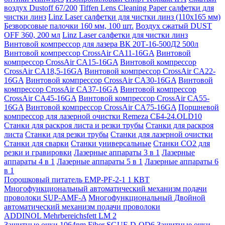
воздух Dustoff 67/200
Tiffen Lens Cleaning Paper салфетки для
чистки линз
Linz Laser салфетки для чистки линз (110х165 мм)
Безворсовые палочки 160 мм, 100 шт.
Воздух сжатый DUST
OFF 360, 200 мл
Linz Laser салфетки для чистки линз
Винтовой компрессор для лазера ВК 20Т-16-500Д2 500л
Винтовой компрессор CrossAir CA11-16GA
Винтовой
компрессор CrossAir CA15-16GA
Винтовой компрессор
CrossAir CA18,5-16GA
Винтовой компрессор CrossAir CA22-
16GA
Винтовой компрессор CrossAir CA30-16GA
Винтовой
компрессор CrossAir CA37-16GA
Винтовой компрессор
CrossAir CA45-16GA
Винтовой компрессор CrossAir CA55-
16GA
Винтовой компрессор CrossAir CA75-16GA
Поршневой
компрессор для лазерной очистки Remeza СБ4-24.OLD10
Станки для раскроя листа и резки трубы
Станки для раскроя
листа
Станки для резки трубы
Станки для лазерной очистки
Станки для сварки
Станки универсальные
Станки СО2 для
резки и гравировки
Лазерные аппараты 3 в 1
Лазерные
аппараты 4 в 1
Лазерные аппараты 5 в 1
Лазерные аппараты 6
в 1
Порошковый питатель EMP-PF-2-1 1 КВТ
Многофункциональный автоматический механизм подачи
проволоки SUP-AMF-A
Многофункциональный Двойной
автоматический механизм подачи проволоки
ADDINOL Mehrbereichsfett LM 2
Защитные очки 1064nm Fiber SGUF-D-OD6
Защитные очки