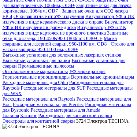
для лазера зеленые, 1064нм, OD4+
Защитные очки для лазера
коричневые, 1064нм, OD7+
Защитные очки для CO2 лазера
EP-4
Очки защитные от УФ-излучения
Визуализатор УФ и ИК
излучения в виде керамического диска в оправе
Визуализатор
УФ и ИК излучения в форме диска
Визуализатор УФ и ИК
излучения в виде карточек из прочного пластика
Защитные
очки для лазера, 190-450&900-1800nm OD8+CE
Маска
сварщика для лазерной сварки, 950-1100 нм, OD8+
Стекло для
маски сварщика 950-1100 нм, OD8+
Вытяжные установки для волоконных лазерных станков
Вытяжные установки для пайки
Вытяжные установки для
сварки
Промышленные пылесосы
Оптоволоконные маркираторы
УФ-маркираторы
Горизонтальные криоцилиндры
Вертикальные криоцилиндры
Расходные материалы для Qilin
Расходные материалы для
Raytools
Расходные материалы для SUP
Расходные материалы
для WSX
Расходные материалы для Raytools
Расходные материалы для
Boci
Расходные материалы для Precitec
Расходные материалы
для Bystronic
Расходные материалы для Amada
Главная
Каталог
Расходники для контактной сварки
Электроды для контактной сварки
3724 Электрод TECHNA