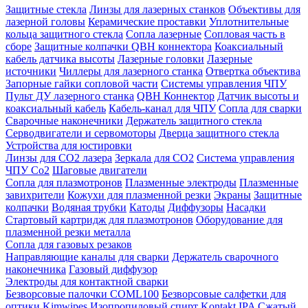
Защитные стекла
Линзы для лазерных станков
Объективы для
лазерной головы
Керамические проставки
Уплотнительные
кольца защитного стекла
Сопла лазерные
Сопловая часть в
сборе
Защитные колпачки QBH коннектора
Коаксиальный
кабель датчика высоты
Лазерные головки
Лазерные
источники
Чиллеры для лазерного станка
Отвертка объектива
Запорные гайки сопловой части
Системы управления ЧПУ
Пульт ДУ лазерного станка
QBH Коннектор
Датчик высоты и
коаксиальный кабель
Кабель-канал для ЧПУ
Сопла для сварки
Сварочные наконечники
Держатель защитного стекла
Серводвигатели и сервомоторы
Дверца защитного стекла
Устройства для юстировки
Линзы для СО2 лазера
Зеркала для СО2
Система управления
ЧПУ Co2
Шаговые двигатели
Сопла для плазмотронов
Плазменные электроды
Плазменные
завихрители
Кожухи для плазменной резки
Экраны
Защитные
колпачки
Водяная трубки
Катоды
Диффузоры
Насадки
Стартовый картридж для плазмотронов
Оборудование для
плазменной резки металла
Сопла для газовых резаков
Направляющие каналы для сварки
Держатель сварочного
наконечника
Газовый диффузор
Электроды для контактной сварки
Безворсовые палочки COML100
Безворсовые салфетки для
оптики Kimwipes
Изопропиловый спирт Kontakt IPA
Сжатый