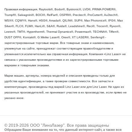
Правовая информация. Raytools®, Bodor®, Bystronic®, LVD®, PRIMA POWER®,
Trumpf®, Salvagnini®, BOCI®, RelFar®, OSPRI®, Precitec®, ProCutter®, Au3tech®,
WSX®, CQWY®, Hans®, HSG®, Amada®, QILIN®, SUP®, Max Photonics®, IPG®, Max
Silver®, FLC®, FLW®, HanLi®, S&A®, Ruida®, Leadshine®, Reci®, Trocen®, Ryxon®,
Leetro®, TMT®, Hypertherm®, Thermal Dynamics®, Powermax®, TECHNA®, Tiffen®,
DUST OFF®, Kontakt®, G.Weike Laser®, Oree®, XT LASER®, Senfeng® -
зарегистрированные торговые марки. Все товарные знаки и наименования,
упомянутые на сайте, принадлежат соответствующим правообладателям и
упоминаются исключительно как справочная информация. Компания «Linz Laser» не
связана с указанными производителями и их зарегистрированными торговыми
марками и товарными знаками.
Марки машин, артикулы, номера моделей и описания приведены только для
удобства идентификации, а также проверки совместимости. Все запчасти и
комплектующие, произведены под маркой Linz Laser или для Linz Laser. Ни один из
указанных производителей, не принимает участие в их производстве, если прямо не
указано иное.
© 2019-2026 ООО "ЛинзЛазер". Все права защищены
Обращаем Ваше внимание на то, что данный интернет-сайт, а также вся