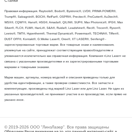
Станки
Правовая информация. Raytools®, Bodor®, Bystronic®, LVD®, PRIMA POWER®,
Trumpf®, Salvagnini®, BOCI®, RelFar®, OSPRI®, Precitec®, ProCutter®, Au3tech®,
WSX®, CQWY®, Hans®, HSG®, Amada®, QILIN®, SUP®, Max Photonics®, IPG®, Max
Silver®, FLC®, FLW®, HanLi®, S&A®, Ruida®, Leadshine®, Reci®, Trocen®, Ryxon®,
Leetro®, TMT®, Hypertherm®, Thermal Dynamics®, Powermax®, TECHNA®, Tiffen®,
DUST OFF®, Kontakt®, G.Weike Laser®, Oree®, XT LASER®, Senfeng® -
зарегистрированные торговые марки. Все товарные знаки и наименования,
упомянутые на сайте, принадлежат соответствующим правообладателям и
упоминаются исключительно как справочная информация. Компания «Linz Laser» не
связана с указанными производителями и их зарегистрированными торговыми
марками и товарными знаками.
Марки машин, артикулы, номера моделей и описания приведены только для
удобства идентификации, а также проверки совместимости. Все запчасти и
комплектующие, произведены под маркой Linz Laser или для Linz Laser. Ни один из
указанных производителей, не принимает участие в их производстве, если прямо не
указано иное.
© 2019-2026 ООО "ЛинзЛазер". Все права защищены
Обращаем Ваше внимание на то, что данный интернет-сайт, а