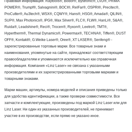
Правовая информация. Raytools®, Bodor®, Bystronic®, LVD®, PRIMA
POWER®, Trumpf®, Salvagnini®, BOCI®, RelFar®, OSPRI®, Precitec®,
ProCutter®, Au3tech®, WSX®, CQWY®, Hans®, HSG®, Amada®, QILIN®,
SUP®, Max Photonics®, IPG®, Max Silver®, FLC®, FLW®, HanLi®, S&A®,
Ruida®, Leadshine®, Reci®, Trocen®, Ryxon®, Leetro®, TMT®,
Hypertherm®, Thermal Dynamics®, Powermax®, TECHNA®, Tiffen®, DUST
OFF®, Kontakt®, G.Weike Laser®, Oree®, XT LASER®, Senfeng® -
зарегистрированные торговые марки. Все товарные знаки и
наименования, упомянутые на сайте, принадлежат соответствующим
правообладателям и упоминаются исключительно как справочная
информация. Компания «Linz Laser» не связана с указанными
производителями и их зарегистрированными торговыми марками и
товарными знаками.
Марки машин, артикулы, номера моделей и описания приведены только
для удобства идентификации, а также проверки совместимости. Все
запчасти и комплектующие, произведены под маркой Linz Laser или для
Linz Laser. Ни один из указанных производителей, не принимает
участие в их производстве, если прямо не указано иное.