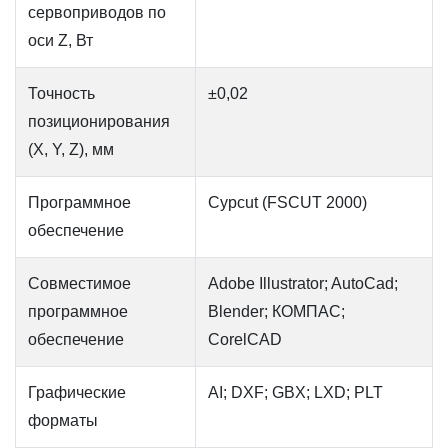
сервоприводов по
оси Z, Вт
Точность
±0,02
позиционирования
(X, Y, Z), мм
Программное
Cypcut (FSCUT 2000)
обеспечение
Совместимое
Adobe Illustrator; AutoCad;
программное
Blender; КОМПАС;
обеспечение
CorelCAD
Графические
AI; DXF; GBX; LXD; PLT
форматы