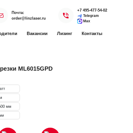
+7 495-477-54-02
Почта:
Telegram
order@linzlaser.ru
Max
одители
Вакансии
Лизинг
Контакты
 резки ML6015GPD
атт
мм
500 мм
ии