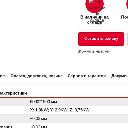
В наличии на
Пос
складе
Оставить заявку
Можно в лизинг
ие
Оплата, доставка, лизинг
Сервис и гарантия
Докуме
рактеристики
6
000*
15
00
мм
X: 1,
8
KW; Y:
2
,
9
KW; Z: 0,
75
KW
±
0,0
3
мм
ования
±0,02 мм