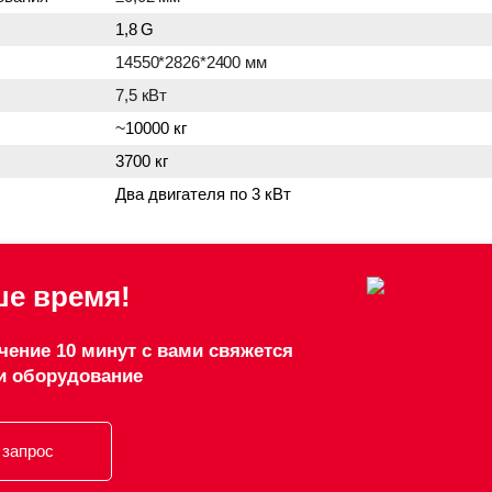
1,8
G
14550
*
2826
*2
4
00
мм
7,5 кВт
~
10000 кг
3700 кг
Два двигателя по 3 кВт
е время!
чение 10 минут с вами свяжется
и оборудование
 запрос