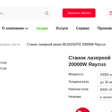
Заказать звонок
О компании
Акции
Услуги
Сервис
Произв
аскроя листа
Станок лазерной резки ML6015GPD 20000W Raycus
Станок лазерной
20000W Raycus
Мощность
20000 в
Толщина реза
до 30 
Рабочее поле
6000×1
Наличие
в налич