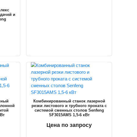
лекс
одачей и
eng
нный
Комбинированный станок лазерной
улонной
резки листового и трубного проката с
итой
системой сменных столов Senfeng
кВт
SF3015AMS 1,5-6 кВт
Цена по запросу