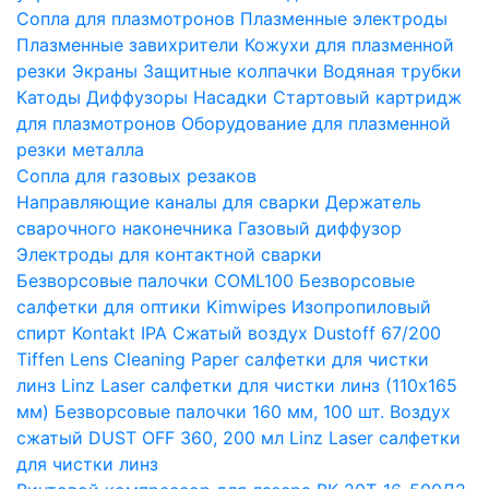
Сопла для плазмотронов
Плазменные электроды
Плазменные завихрители
Кожухи для плазменной
резки
Экраны
Защитные колпачки
Водяная трубки
Катоды
Диффузоры
Насадки
Стартовый картридж
для плазмотронов
Оборудование для плазменной
резки металла
Сопла для газовых резаков
Направляющие каналы для сварки
Держатель
сварочного наконечника
Газовый диффузор
Электроды для контактной сварки
Безворсовые палочки COML100
Безворсовые
салфетки для оптики Kimwipes
Изопропиловый
спирт Kontakt IPA
Сжатый воздух Dustoff 67/200
Tiffen Lens Cleaning Paper салфетки для чистки
линз
Linz Laser салфетки для чистки линз (110х165
мм)
Безворсовые палочки 160 мм, 100 шт.
Воздух
сжатый DUST OFF 360, 200 мл
Linz Laser салфетки
для чистки линз