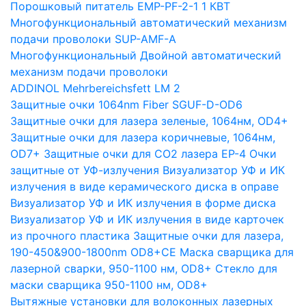
Порошковый питатель EMP-PF-2-1 1 КВТ
Многофункциональный автоматический механизм
подачи проволоки SUP-AMF-A
Многофункциональный Двойной автоматический
механизм подачи проволоки
ADDINOL Mehrbereichsfett LM 2
Защитные очки 1064nm Fiber SGUF-D-OD6
Защитные очки для лазера зеленые, 1064нм, OD4+
Защитные очки для лазера коричневые, 1064нм,
OD7+
Защитные очки для CO2 лазера EP-4
Очки
защитные от УФ-излучения
Визуализатор УФ и ИК
излучения в виде керамического диска в оправе
Визуализатор УФ и ИК излучения в форме диска
Визуализатор УФ и ИК излучения в виде карточек
из прочного пластика
Защитные очки для лазера,
190-450&900-1800nm OD8+CE
Маска сварщика для
лазерной сварки, 950-1100 нм, OD8+
Стекло для
маски сварщика 950-1100 нм, OD8+
Вытяжные установки для волоконных лазерных