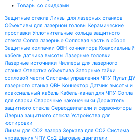
Товары со скидками
Защитные стекла
Линзы для лазерных станков
Объективы для лазерной головы
Керамические
проставки
Уплотнительные кольца защитного
стекла
Сопла лазерные
Сопловая часть в сборе
Защитные колпачки QBH коннектора
Коаксиальный
кабель датчика высоты
Лазерные головки
Лазерные источники
Чиллеры для лазерного
станка
Отвертка объектива
Запорные гайки
сопловой части
Системы управления ЧПУ
Пульт ДУ
лазерного станка
QBH Коннектор
Датчик высоты и
коаксиальный кабель
Кабель-канал для ЧПУ
Сопла
для сварки
Сварочные наконечники
Держатель
защитного стекла
Серводвигатели и сервомоторы
Дверца защитного стекла
Устройства для
юстировки
Линзы для СО2 лазера
Зеркала для СО2
Система
управления ЧПУ Co2
Шаговые двигатели