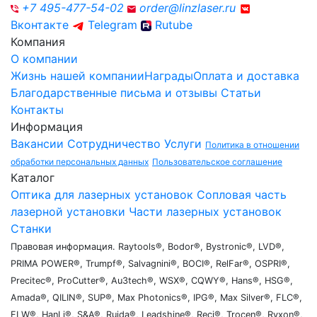
+7 495-477-54-02
order@linzlaser.ru
Вконтакте
Telegram
Rutube
Компания
О компании
Жизнь нашей компании
Награды
Оплата и доставка
Благодарственные письма и отзывы
Статьи
Контакты
Информация
Вакансии
Сотрудничество
Услуги
Политика в отношении
обработки персональных данных
Пользовательское соглашение
Каталог
Оптика для лазерных установок
Сопловая часть
лазерной установки
Части лазерных установок
Станки
Правовая информация. Raytools®, Bodor®, Bystronic®, LVD®,
PRIMA POWER®, Trumpf®, Salvagnini®, BOCI®, RelFar®, OSPRI®,
Precitec®, ProCutter®, Au3tech®, WSX®, CQWY®, Hans®, HSG®,
Amada®, QILIN®, SUP®, Max Photonics®, IPG®, Max Silver®, FLC®,
FLW®, HanLi®, S&A®, Ruida®, Leadshine®, Reci®, Trocen®, Ryxon®,