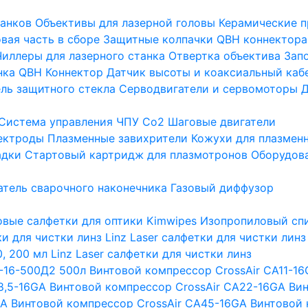
танков
Объективы для лазерной головы
Керамические п
вая часть в сборе
Защитные колпачки QBH коннектора
Чиллеры для лазерного станка
Отвертка объектива
Зап
нка
QBH Коннектор
Датчик высоты и коаксиальный каб
ль защитного стекла
Серводвигатели и сервомоторы
Д
Система управления ЧПУ Co2
Шаговые двигатели
ектроды
Плазменные завихрители
Кожухи для плазмен
адки
Стартовый картридж для плазмотронов
Оборудова
тель сварочного наконечника
Газовый диффузор
вые салфетки для оптики Kimwipes
Изопропиловый спи
тки для чистки линз
Linz Laser салфетки для чистки линз
, 200 мл
Linz Laser салфетки для чистки линз
-16-500Д2 500л
Винтовой компрессор CrossAir CA11-1
8,5-16GA
Винтовой компрессор CrossAir CA22-16GA
Вин
GA
Винтовой компрессор CrossAir CA45-16GA
Винтовой 