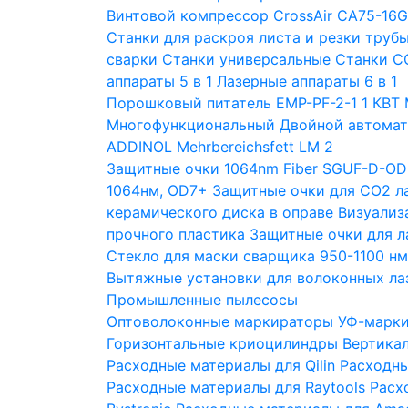
Винтовой компрессор CrossAir CA75-16
Станки для раскроя листа и резки труб
сварки
Станки универсальные
Станки С
аппараты 5 в 1
Лазерные аппараты 6 в 1
Порошковый питатель EMP-PF-2-1 1 КВТ
Многофункциональный Двойной автомат
ADDINOL Mehrbereichsfett LM 2
Защитные очки 1064nm Fiber SGUF-D-OD
1064нм, OD7+
Защитные очки для CO2 л
керамического диска в оправе
Визуализ
прочного пластика
Защитные очки для 
Стекло для маски сварщика 950-1100 н
Вытяжные установки для волоконных ла
Промышленные пылесосы
Оптоволоконные маркираторы
УФ-марк
Горизонтальные криоцилиндры
Вертика
Расходные материалы для Qilin
Расходны
Расходные материалы для Raytools
Расх