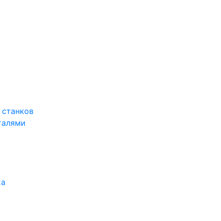
 станков
талями
ха