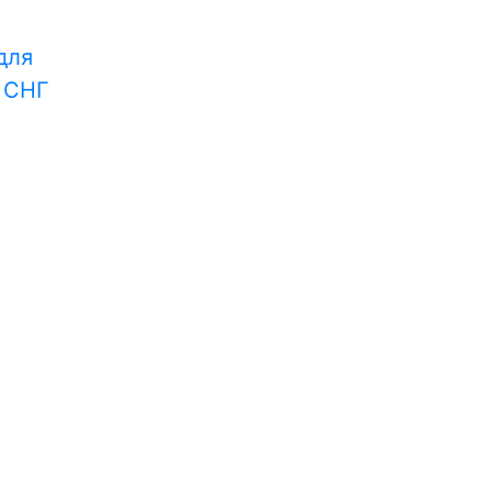
для
и СНГ