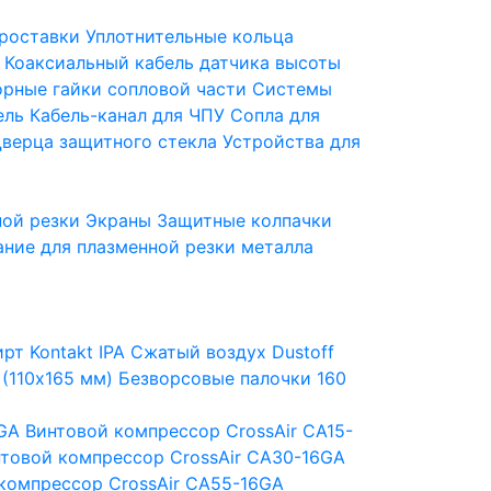
роставки
Уплотнительные кольца
Коаксиальный кабель датчика высоты
орные гайки сопловой части
Системы
ель
Кабель-канал для ЧПУ
Сопла для
верца защитного стекла
Устройства для
ной резки
Экраны
Защитные колпачки
ние для плазменной резки металла
рт Kontakt IPA
Сжатый воздух Dustoff
 (110х165 мм)
Безворсовые палочки 160
6GA
Винтовой компрессор CrossAir CA15-
товой компрессор CrossAir CA30-16GA
компрессор CrossAir CA55-16GA