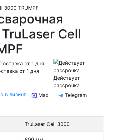
ell 3000 TRUMPF
сварочная
TruLaser Cell
MPF
ставка от 1 дня
Действует
рассрочка
о в лизинг
Max
Telegram
TruLaser Cell 3000
800 мм