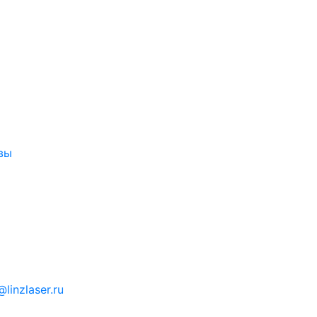
вы
linzlaser.ru