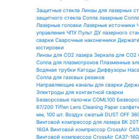
Защитные стекла
Линзы для лазерных с
защитного стекла
Сопла лазерные
Сопло
Лазерные головки
Лазерные источники
управления ЧПУ
Пульт ДУ лазерного ста
сварки
Сварочные наконечники
Держате
юстировки
Линзы для СО2 лазера
Зеркала для СО2
Сопла для плазмотронов
Плазменные эл
Водяная трубки
Катоды
Диффузоры
Нас
Сопла для газовых резаков
Направляющие каналы для сварки
Держа
Электроды для контактной сварки
Безворсовые палочки COML100
Безворсо
67/200
Tiffen Lens Cleaning Paper салфе
мм, 100 шт.
Воздух сжатый DUST OFF 360
Винтовой компрессор для лазера ВК 20Т
16GA
Винтовой компрессор CrossAir CA1
Винтовой компрессор CrossAir CA37-16