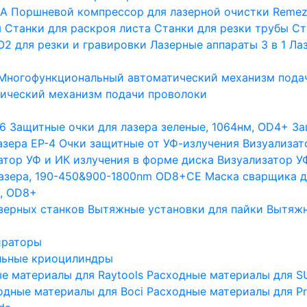
GA
Поршневой компрессор для лазерной очистки Remez
ы
Станки для раскроя листа
Станки для резки трубы
Ст
О2 для резки и гравировки
Лазерные аппараты 3 в 1
Лаз
Многофункциональный автоматический механизм пода
ический механизм подачи проволоки
6
Защитные очки для лазера зеленые, 1064нм, OD4+
За
азера EP-4
Очки защитные от УФ-излучения
Визуализат
атор УФ и ИК излучения в форме диска
Визуализатор УФ
лазера, 190-450&900-1800nm OD8+CE
Маска сварщика д
м, OD8+
зерных станков
Вытяжные установки для пайки
Вытяжн
ираторы
льные криоцилиндры
е материалы для Raytools
Расходные материалы для S
одные материалы для Boci
Расходные материалы для Pr