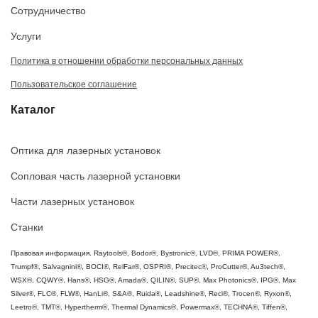
Сотрудничество
Услуги
Политика в отношении обработки персональных данных
Пользовательское соглашение
Каталог
Оптика для лазерных установок
Сопловая часть лазерной установки
Части лазерных установок
Станки
Правовая информация. Raytools®, Bodor®, Bystronic®, LVD®, PRIMA POWER®,
Trumpf®, Salvagnini®, BOCI®, RelFar®, OSPRI®, Precitec®, ProCutter®, Au3tech®,
WSX®, CQWY®, Hans®, HSG®, Amada®, QILIN®, SUP®, Max Photonics®, IPG®, Max
Silver®, FLC®, FLW®, HanLi®, S&A®, Ruida®, Leadshine®, Reci®, Trocen®, Ryxon®,
Leetro®, TMT®, Hypertherm®, Thermal Dynamics®, Powermax®, TECHNA®, Tiffen®,