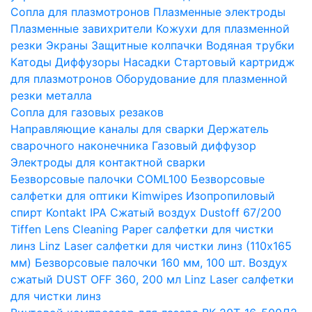
Сопла для плазмотронов
Плазменные электроды
Плазменные завихрители
Кожухи для плазменной
резки
Экраны
Защитные колпачки
Водяная трубки
Катоды
Диффузоры
Насадки
Стартовый картридж
для плазмотронов
Оборудование для плазменной
резки металла
Сопла для газовых резаков
Направляющие каналы для сварки
Держатель
сварочного наконечника
Газовый диффузор
Электроды для контактной сварки
Безворсовые палочки COML100
Безворсовые
салфетки для оптики Kimwipes
Изопропиловый
спирт Kontakt IPA
Сжатый воздух Dustoff 67/200
Tiffen Lens Cleaning Paper салфетки для чистки
линз
Linz Laser салфетки для чистки линз (110х165
мм)
Безворсовые палочки 160 мм, 100 шт.
Воздух
сжатый DUST OFF 360, 200 мл
Linz Laser салфетки
для чистки линз