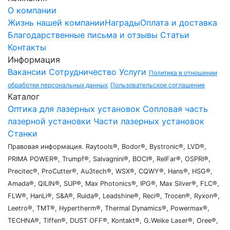
О компании
Жизнь нашей компании
Награды
Оплата и доставка
Благодарственные письма и отзывы
Статьи
Контакты
Информация
Вакансии
Сотрудничество
Услуги
Политика в отношении
обработки персональных данных
Пользовательское соглашение
Каталог
Оптика для лазерных установок
Сопловая часть
лазерной установки
Части лазерных установок
Станки
Правовая информация. Raytools®, Bodor®, Bystronic®, LVD®,
PRIMA POWER®, Trumpf®, Salvagnini®, BOCI®, RelFar®, OSPRI®,
Precitec®, ProCutter®, Au3tech®, WSX®, CQWY®, Hans®, HSG®,
Amada®, QILIN®, SUP®, Max Photonics®, IPG®, Max Silver®, FLC®,
FLW®, HanLi®, S&A®, Ruida®, Leadshine®, Reci®, Trocen®, Ryxon®,
Leetro®, TMT®, Hypertherm®, Thermal Dynamics®, Powermax®,
TECHNA®, Tiffen®, DUST OFF®, Kontakt®, G.Weike Laser®, Oree®,