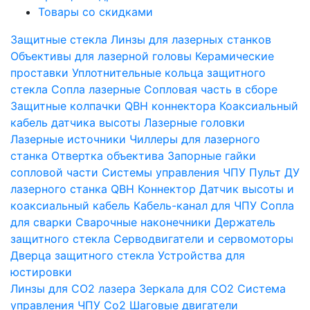
Товары со скидками
Защитные стекла
Линзы для лазерных станков
Объективы для лазерной головы
Керамические
проставки
Уплотнительные кольца защитного
стекла
Сопла лазерные
Сопловая часть в сборе
Защитные колпачки QBH коннектора
Коаксиальный
кабель датчика высоты
Лазерные головки
Лазерные источники
Чиллеры для лазерного
станка
Отвертка объектива
Запорные гайки
сопловой части
Системы управления ЧПУ
Пульт ДУ
лазерного станка
QBH Коннектор
Датчик высоты и
коаксиальный кабель
Кабель-канал для ЧПУ
Сопла
для сварки
Сварочные наконечники
Держатель
защитного стекла
Серводвигатели и сервомоторы
Дверца защитного стекла
Устройства для
юстировки
Линзы для СО2 лазера
Зеркала для СО2
Система
управления ЧПУ Co2
Шаговые двигатели