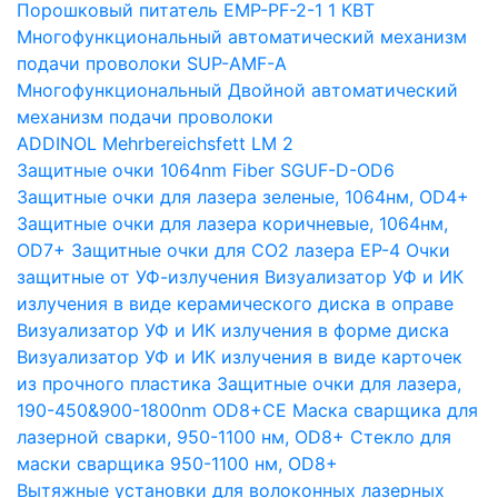
Порошковый питатель EMP-PF-2-1 1 КВТ
Многофункциональный автоматический механизм
подачи проволоки SUP-AMF-A
Многофункциональный Двойной автоматический
механизм подачи проволоки
ADDINOL Mehrbereichsfett LM 2
Защитные очки 1064nm Fiber SGUF-D-OD6
Защитные очки для лазера зеленые, 1064нм, OD4+
Защитные очки для лазера коричневые, 1064нм,
OD7+
Защитные очки для CO2 лазера EP-4
Очки
защитные от УФ-излучения
Визуализатор УФ и ИК
излучения в виде керамического диска в оправе
Визуализатор УФ и ИК излучения в форме диска
Визуализатор УФ и ИК излучения в виде карточек
из прочного пластика
Защитные очки для лазера,
190-450&900-1800nm OD8+CE
Маска сварщика для
лазерной сварки, 950-1100 нм, OD8+
Стекло для
маски сварщика 950-1100 нм, OD8+
Вытяжные установки для волоконных лазерных