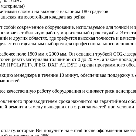
 50 - 60Hz
 материалы)
ветными слоями на выходе с наклоном 180 градусов
аньская износостойкая квадратная рейка
т собой современное оборудование, используемое для точной и
печивает стабильную работу и длительный срок службы. Этот ти
ий и других областях, где требуется высокая точность и качест
 делает его идеальным выбором для профессионального использо
рабочее поле 1500 мм x 2000 мм. Он оснащен трубкой CO2-лазер
способен резать материалы толщиной от 0 до 20 мм, а также пров
, HPGL(PLT), JPEG, DXF, AI, DST, а среди программного обесп
акцию менеджера в течение 10 минут, обеспечивая поддержку в 
равностей.
ее качественную работу оборудования и снижает риск неисправ
тановленного производителем срока находится на гарантийном о
ный ремонт и замену вышедших из строя запчастей при условии
 оплату, который Вы получите на e-mail после оформления заказа
шный компрессор до 25%