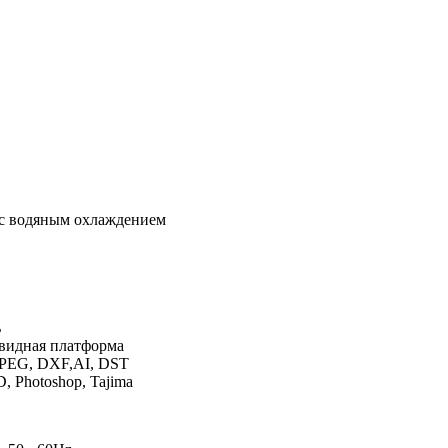
 с водяным охлаждением
ь
овидная платформа
JPEG, DXF,AI, DST
, Photoshop, Tajima