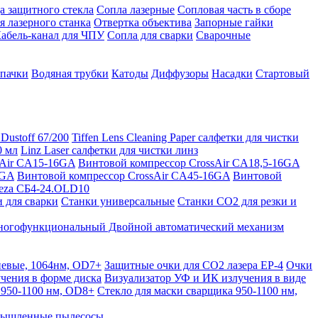
а защитного стекла
Сопла лазерные
Сопловая часть в сборе
я лазерного станка
Отвертка объектива
Запорные гайки
абель-канал для ЧПУ
Сопла для сварки
Сварочные
пачки
Водяная трубки
Катоды
Диффузоры
Насадки
Стартовый
Dustoff 67/200
Tiffen Lens Cleaning Paper салфетки для чистки
0 мл
Linz Laser салфетки для чистки линз
sAir CA15-16GA
Винтовой компрессор CrossAir CA18,5-16GA
6GA
Винтовой компрессор CrossAir CA45-16GA
Винтовой
meza СБ4-24.OLD10
 для сварки
Станки универсальные
Станки СО2 для резки и
огофункциональный Двойной автоматический механизм
невые, 1064нм, OD7+
Защитные очки для CO2 лазера EP-4
Очки
чения в форме диска
Визуализатор УФ и ИК излучения в виде
 950-1100 нм, OD8+
Стекло для маски сварщика 950-1100 нм,
ышленные пылесосы