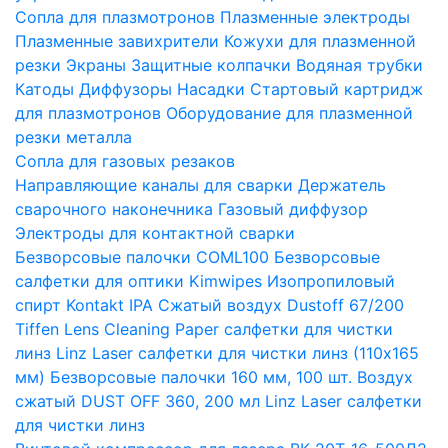
Сопла для плазмотронов
Плазменные электроды
Плазменные завихрители
Кожухи для плазменной
резки
Экраны
Защитные колпачки
Водяная трубки
Катоды
Диффузоры
Насадки
Стартовый картридж
для плазмотронов
Оборудование для плазменной
резки металла
Сопла для газовых резаков
Направляющие каналы для сварки
Держатель
сварочного наконечника
Газовый диффузор
Электроды для контактной сварки
Безворсовые палочки COML100
Безворсовые
салфетки для оптики Kimwipes
Изопропиловый
спирт Kontakt IPA
Сжатый воздух Dustoff 67/200
Tiffen Lens Cleaning Paper салфетки для чистки
линз
Linz Laser салфетки для чистки линз (110х165
мм)
Безворсовые палочки 160 мм, 100 шт.
Воздух
сжатый DUST OFF 360, 200 мл
Linz Laser салфетки
для чистки линз