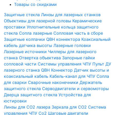
Товары со скидками
Защитные стекла
Линзы для лазерных станков
Объективы для лазерной головы
Керамические
проставки
Уплотнительные кольца защитного
стекла
Сопла лазерные
Сопловая часть в сборе
Защитные колпачки QBH коннектора
Коаксиальный
кабель датчика высоты
Лазерные головки
Лазерные источники
Чиллеры для лазерного
станка
Отвертка объектива
Запорные гайки
сопловой части
Системы управления ЧПУ
Пульт ДУ
лазерного станка
QBH Коннектор
Датчик высоты и
коаксиальный кабель
Кабель-канал для ЧПУ
Сопла
для сварки
Сварочные наконечники
Держатель
защитного стекла
Серводвигатели и сервомоторы
Дверца защитного стекла
Устройства для
юстировки
Линзы для СО2 лазера
Зеркала для СО2
Система
управления ЧПУ Co2
Шаговые двигатели