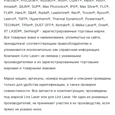
Precitec®, ProCutter®, Au3tech®, WSX®, CQWY®, Hans®, HSG®,
Amada®, QILIN®, SUP®, Max Photonics®, IPG®, Max Silver®, FLC®,
FLW®, HanLi®, S&A®, Ruida®, Leadshine®, Reci®, Trocen®, Ryxon®,
Leetro®, TMT®, Hypertherm®, Thermal Dynamics®, Powermax®,
TECHNA®, Tiffen®, DUST OFF®, Kontakt®, G.Weike Laser®, Oree®,
XT LASER®, Senfeng® - зарегистрированные торговые марки.
Все товарные знаки и наименования, упомянутые на сайте,
принадлежат соответствующим правообладателям и
упоминаются исключительно как справочная информация.
Компания «Linz Laser» не связана с указанными
производителями и их зарегистрированными торговыми
марками и товарными знаками.
Марки машин, артикулы, номера моделей и описания приведены
только для удобства идентификации, а также проверки
совместимости. Все запчасти и комплектующие, произведены
под маркой Linz Laser или для Linz Laser. Ни один из указанных
производителей, не принимает участие в их производстве, если
прямо не указано иное.