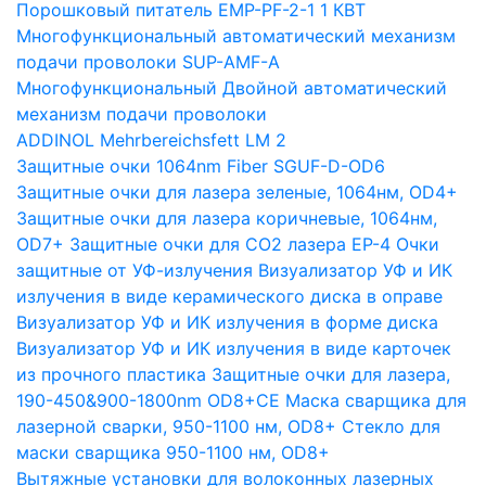
Порошковый питатель EMP-PF-2-1 1 КВТ
Многофункциональный автоматический механизм
подачи проволоки SUP-AMF-A
Многофункциональный Двойной автоматический
механизм подачи проволоки
ADDINOL Mehrbereichsfett LM 2
Защитные очки 1064nm Fiber SGUF-D-OD6
Защитные очки для лазера зеленые, 1064нм, OD4+
Защитные очки для лазера коричневые, 1064нм,
OD7+
Защитные очки для CO2 лазера EP-4
Очки
защитные от УФ-излучения
Визуализатор УФ и ИК
излучения в виде керамического диска в оправе
Визуализатор УФ и ИК излучения в форме диска
Визуализатор УФ и ИК излучения в виде карточек
из прочного пластика
Защитные очки для лазера,
190-450&900-1800nm OD8+CE
Маска сварщика для
лазерной сварки, 950-1100 нм, OD8+
Стекло для
маски сварщика 950-1100 нм, OD8+
Вытяжные установки для волоконных лазерных