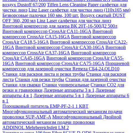
воздух Dustoff 67/200
Tiffen Lens Cleaning Paper салфетки для
чистки линз
Linz Laser салфетки для чистки линз (110х165 мм)
Безворсовые палочки 160 мм, 100 шт.
Воздух сжатый DUST
OFF 360, 200 мл
Linz Laser салфетки для чистки линз
Винтовой компрессор для лазера ВК 20Т-16-500Д2 500л
Винтовой компрессор CrossAir CA11-16GA
Винтовой
компрессор CrossAir CA15-16GA
Винтовой компрессор
CrossAir CA18,5-16GA
Винтовой компрессор CrossAir CA22-
16GA
Винтовой компрессор CrossAir CA30-16GA
Винтовой
компрессор CrossAir CA37-16GA
Винтовой компрессор
CrossAir CA45-16GA
Винтовой компрессор CrossAir CA55-
16GA
Винтовой компрессор CrossAir CA75-16GA
Поршневой
компрессор для лазерной очистки Remeza СБ4-24.OLD10
Станки для раскроя листа и резки трубы
Станки для раскроя
листа
Станки для резки трубы
Станки для лазерной очистки
Станки для сварки
Станки универсальные
Станки СО2 для
резки и гравировки
Лазерные аппараты 3 в 1
Лазерные
аппараты 4 в 1
Лазерные аппараты 5 в 1
Лазерные аппараты 6
в 1
Порошковый питатель EMP-PF-2-1 1 КВТ
Многофункциональный автоматический механизм подачи
проволоки SUP-AMF-A
Многофункциональный Двойной
автоматический механизм подачи проволоки
ADDINOL Mehrbereichsfett LM 2
Защитные очки 1064nm Fiber SGUF-D-OD6
Защитные очки