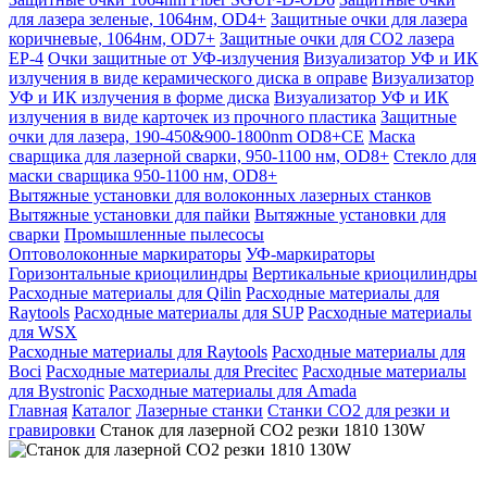
для лазера зеленые, 1064нм, OD4+
Защитные очки для лазера
коричневые, 1064нм, OD7+
Защитные очки для CO2 лазера
EP-4
Очки защитные от УФ-излучения
Визуализатор УФ и ИК
излучения в виде керамического диска в оправе
Визуализатор
УФ и ИК излучения в форме диска
Визуализатор УФ и ИК
излучения в виде карточек из прочного пластика
Защитные
очки для лазера, 190-450&900-1800nm OD8+CE
Маска
сварщика для лазерной сварки, 950-1100 нм, OD8+
Стекло для
маски сварщика 950-1100 нм, OD8+
Вытяжные установки для волоконных лазерных станков
Вытяжные установки для пайки
Вытяжные установки для
сварки
Промышленные пылесосы
Оптоволоконные маркираторы
УФ-маркираторы
Горизонтальные криоцилиндры
Вертикальные криоцилиндры
Расходные материалы для Qilin
Расходные материалы для
Raytools
Расходные материалы для SUP
Расходные материалы
для WSX
Расходные материалы для Raytools
Расходные материалы для
Boci
Расходные материалы для Precitec
Расходные материалы
для Bystronic
Расходные материалы для Amada
Главная
Каталог
Лазерные станки
Станки СО2 для резки и
гравировки
Станок для лазерной CO2 резки 1810 130W