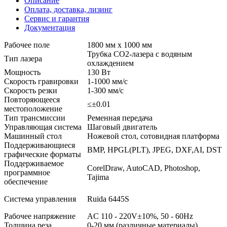
Описание
Оплата, доставка, лизинг
Сервис и гарантия
Документация
Рабочее поле
1800 мм х 1000 мм
Трубка CO2-лазера с водяным
Тип лазера
охлаждением
Мощность
130 Вт
Скорость гравировки
1-1000 мм/с
Скорость резки
1-300 мм/с
Повторяющееся
≤±0.01
местоположение
Тип трансмиссии
Ременная передача
Управляющая система
Шаговый двигатель
Машинный стол
Ножевой стол, сотовидная платформа
Поддерживающиеся
BMP, HPGL(PLT), JPEG, DXF,AI, DST
графические форматы
Поддерживаемое
CorelDraw, AutoCAD, Photoshop,
программное
Tajima
обеспечение
Система управления
Ruida 6445S
Рабочее напряжение
AC 110 - 220V±10%, 50 - 60Hz
Толщина реза
0-20 мм (различные материалы)