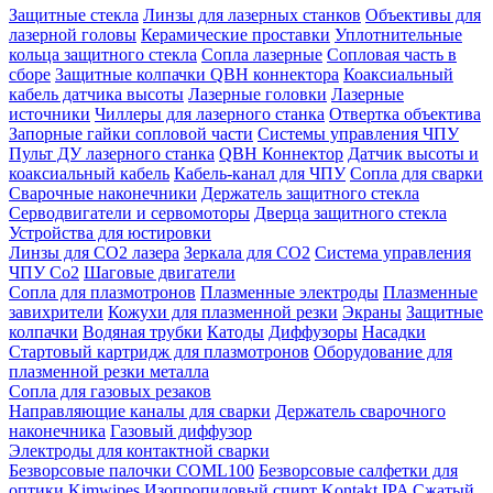
Защитные стекла
Линзы для лазерных станков
Объективы для
лазерной головы
Керамические проставки
Уплотнительные
кольца защитного стекла
Сопла лазерные
Сопловая часть в
сборе
Защитные колпачки QBH коннектора
Коаксиальный
кабель датчика высоты
Лазерные головки
Лазерные
источники
Чиллеры для лазерного станка
Отвертка объектива
Запорные гайки сопловой части
Системы управления ЧПУ
Пульт ДУ лазерного станка
QBH Коннектор
Датчик высоты и
коаксиальный кабель
Кабель-канал для ЧПУ
Сопла для сварки
Сварочные наконечники
Держатель защитного стекла
Серводвигатели и сервомоторы
Дверца защитного стекла
Устройства для юстировки
Линзы для СО2 лазера
Зеркала для СО2
Система управления
ЧПУ Co2
Шаговые двигатели
Сопла для плазмотронов
Плазменные электроды
Плазменные
завихрители
Кожухи для плазменной резки
Экраны
Защитные
колпачки
Водяная трубки
Катоды
Диффузоры
Насадки
Стартовый картридж для плазмотронов
Оборудование для
плазменной резки металла
Сопла для газовых резаков
Направляющие каналы для сварки
Держатель сварочного
наконечника
Газовый диффузор
Электроды для контактной сварки
Безворсовые палочки COML100
Безворсовые салфетки для
оптики Kimwipes
Изопропиловый спирт Kontakt IPA
Сжатый