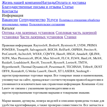
Жизнь нашей компании
Награды
Оплата и доставка
Благодарственные письма и отзывы
Статьи
Контакты
Информация
Вакансии
Сотрудничество
Услуги
Политика в отношении обработки
персональных данных
Пользовательское соглашение
Каталог
Оптика для лазерных установок
Сопловая часть лазерной
установки
Части лазерных установок
Станки
Правовая информация. Raytools®, Bodor®, Bystronic®, LVD®, PRIMA
POWER®, Trumpf®, Salvagnini®, BOCI®, RelFar®, OSPRI®, Precitec®,
ProCutter®, Au3tech®, WSX®, CQWY®, Hans®, HSG®, Amada®, QILIN®,
SUP®, Max Photonics®, IPG®, Max Silver®, FLC®, FLW®, HanLi®, S&A®,
Ruida®, Leadshine®, Reci®, Trocen®, Ryxon®, Leetro®, TMT®,
Hypertherm®, Thermal Dynamics®, Powermax®, TECHNA®, Tiffen®, DUST
OFF®, Kontakt®, G.Weike Laser®, Oree®, XT LASER®, Senfeng® -
зарегистрированные торговые марки. Все товарные знаки и наименования,
упомянутые на сайте, принадлежат соответствующим правообладателям и
упоминаются исключительно как справочная информация. Компания «Linz
Laser» не связана с указанными производителями и их
зарегистрированными торговыми марками и товарными знаками.
Марки машин, артикулы, номера моделей и описания приведены только для
удобства идентификации, а также проверки совместимости. Все запчасти и