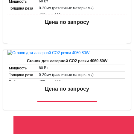
60 Вт
Мощность
0-20мм (различные материалы)
Толщина реза
400 мм х 600 мм
Рабочее поле
Скорость
Цена по запросу
1-500 мм/с
гравировки
1-50 мм/с
Скорость резки
Станок для лазерной CO2 резки 4060 80W
80 Вт
Мощность
0-20мм (различные материалы)
Толщина реза
400 мм х 600 мм
Рабочее поле
Скорость
Цена по запросу
1-500 мм/с
гравировки
1-50 мм/с
Скорость резки