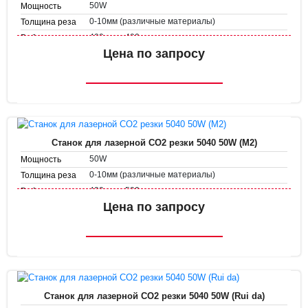
50W
Мощность
0-10мм (различные материалы)
Толщина реза
400 мм х 400 мм
Рабочее поле
Скорость
Цена по запросу
1-500 мм/с
гравировки
1-50 мм/с
Скорость резки
Станок для лазерной CO2 резки 5040 50W (M2)
50W
Мощность
0-10мм (различные материалы)
Толщина реза
400 мм х 500 мм
Рабочее поле
Скорость
Цена по запросу
1-500 мм/с
гравировки
1-50 мм/с
Скорость резки
Станок для лазерной CO2 резки 5040 50W (Rui da)