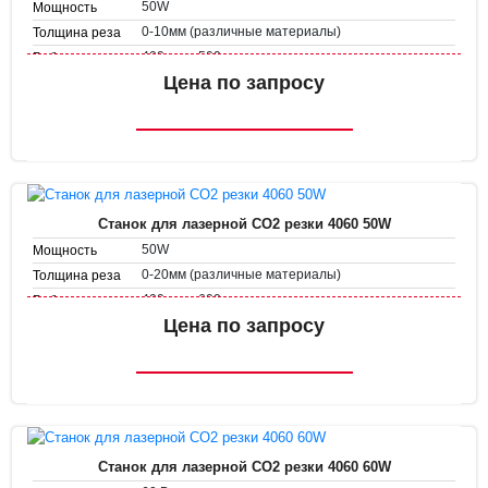
50W
Мощность
0-10мм (различные материалы)
Толщина реза
400 мм х 500 мм
Рабочее поле
Скорость
Цена по запросу
1-500 мм/с
гравировки
1-50 мм/с
Скорость резки
Станок для лазерной CO2 резки 4060 50W
50W
Мощность
0-20мм (различные материалы)
Толщина реза
400 мм х 600 мм
Рабочее поле
Скорость
Цена по запросу
1-500 мм/с
гравировки
1-50 мм/с
Скорость резки
Станок для лазерной CO2 резки 4060 60W