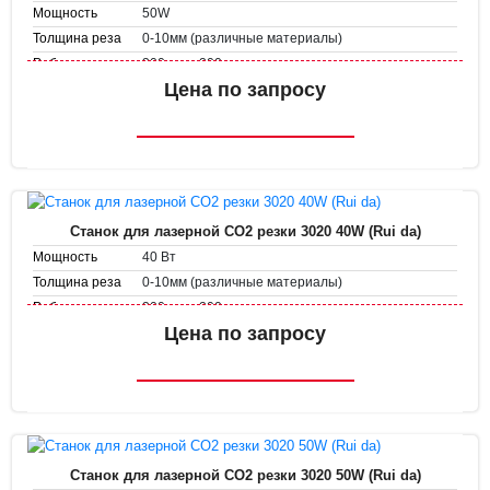
50W
Мощность
0-10мм (различные материалы)
Толщина реза
300 мм х 200 мм
Рабочее поле
Скорость
Цена по запросу
1-500 мм/с
гравировки
1-50 мм/с
Скорость резки
Станок для лазерной CO2 резки 3020 40W (Rui da)
40 Вт
Мощность
0-10мм (различные материалы)
Толщина реза
300 мм х 200 мм
Рабочее поле
Скорость
Цена по запросу
1-500 мм/с
гравировки
1-50 мм/с
Скорость резки
Станок для лазерной CO2 резки 3020 50W (Rui da)