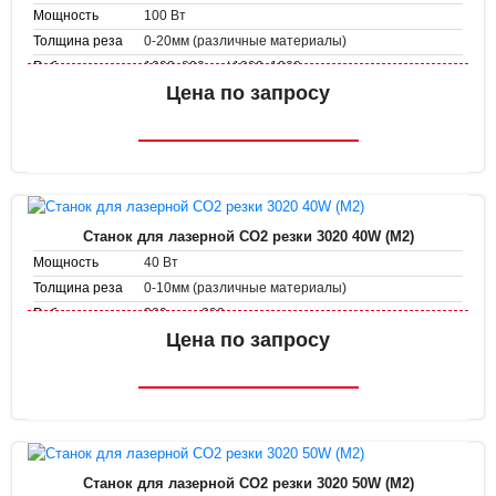
100 Вт
Мощность
0-20мм (различные материалы)
Толщина реза
1000х800мм / 1300х1000мм
Рабочее поле
Скорость
Цена по запросу
1-1000 мм/с
гравировки
1-300 мм/с
Скорость резки
Станок для лазерной CO2 резки 3020 40W (M2)
40 Вт
Мощность
0-10мм (различные материалы)
Толщина реза
300 мм х 200 мм
Рабочее поле
Скорость
Цена по запросу
1-500 мм/с
гравировки
1-50 мм/с
Скорость резки
Станок для лазерной CO2 резки 3020 50W (M2)