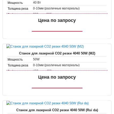
40 Вт
Мощность
0-10мм (различные материалы)
Толщина реза
300 мм х 200 мм
Рабочее поле
Скорость
Цена по запросу
1-500 мм/с
гравировки
1-50 мм/с
Скорость резки
Станок для лазерной CO2 резки 4040 50W (M2)
50W
Мощность
0-10мм (различные материалы)
Толщина реза
400 мм х 400 мм
Рабочее поле
Скорость
Цена по запросу
1-500 мм/с
гравировки
1-50 мм/с
Скорость резки
Станок для лазерной CO2 резки 4040 50W (Rui da)