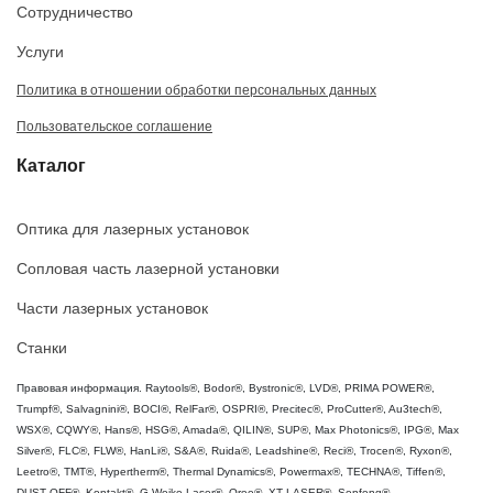
Сотрудничество
Услуги
Политика в отношении обработки персональных данных
Пользовательское соглашение
Каталог
Оптика для лазерных установок
Сопловая часть лазерной установки
Части лазерных установок
Станки
Правовая информация. Raytools®, Bodor®, Bystronic®, LVD®, PRIMA POWER®,
Trumpf®, Salvagnini®, BOCI®, RelFar®, OSPRI®, Precitec®, ProCutter®, Au3tech®,
WSX®, CQWY®, Hans®, HSG®, Amada®, QILIN®, SUP®, Max Photonics®, IPG®, Max
Silver®, FLC®, FLW®, HanLi®, S&A®, Ruida®, Leadshine®, Reci®, Trocen®, Ryxon®,
Leetro®, TMT®, Hypertherm®, Thermal Dynamics®, Powermax®, TECHNA®, Tiffen®,
DUST OFF®, Kontakt®, G.Weike Laser®, Oree®, XT LASER®, Senfeng® -