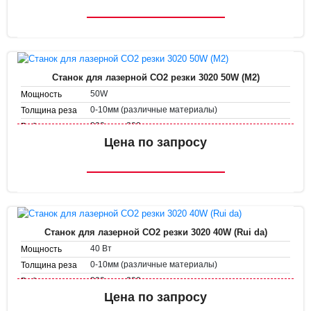
1-50 мм/с
Скорость резки
Станок для лазерной CO2 резки 3020 50W (M2)
50W
Мощность
0-10мм (различные материалы)
Толщина реза
300 мм х 200 мм
Рабочее поле
Скорость
Цена по запросу
1-500 мм/с
гравировки
1-50 мм/с
Скорость резки
Станок для лазерной CO2 резки 3020 40W (Rui da)
40 Вт
Мощность
0-10мм (различные материалы)
Толщина реза
300 мм х 200 мм
Рабочее поле
Скорость
Цена по запросу
1-500 мм/с
гравировки