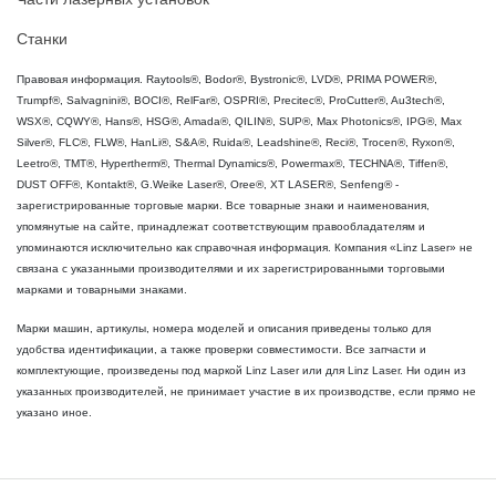
Станки
Правовая информация. Raytools®, Bodor®, Bystronic®, LVD®, PRIMA POWER®,
Trumpf®, Salvagnini®, BOCI®, RelFar®, OSPRI®, Precitec®, ProCutter®, Au3tech®,
WSX®, CQWY®, Hans®, HSG®, Amada®, QILIN®, SUP®, Max Photonics®, IPG®, Max
Silver®, FLC®, FLW®, HanLi®, S&A®, Ruida®, Leadshine®, Reci®, Trocen®, Ryxon®,
Leetro®, TMT®, Hypertherm®, Thermal Dynamics®, Powermax®, TECHNA®, Tiffen®,
DUST OFF®, Kontakt®, G.Weike Laser®, Oree®, XT LASER®, Senfeng® -
зарегистрированные торговые марки. Все товарные знаки и наименования,
упомянутые на сайте, принадлежат соответствующим правообладателям и
упоминаются исключительно как справочная информация. Компания «Linz Laser» не
связана с указанными производителями и их зарегистрированными торговыми
марками и товарными знаками.
Марки машин, артикулы, номера моделей и описания приведены только для
удобства идентификации, а также проверки совместимости. Все запчасти и
комплектующие, произведены под маркой Linz Laser или для Linz Laser. Ни один из
указанных производителей, не принимает участие в их производстве, если прямо не
указано иное.