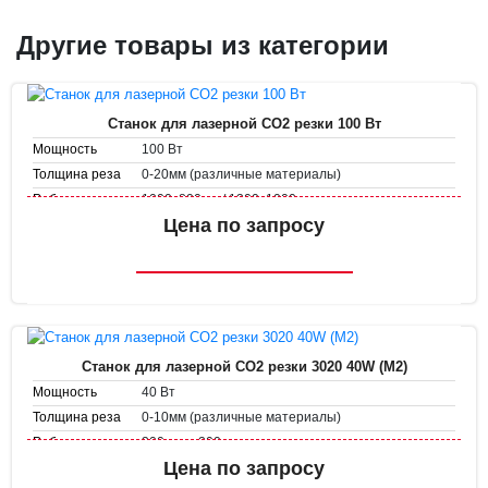
Другие товары из категории
Станок для лазерной CO2 резки 100 Вт
100 Вт
Мощность
0-20мм (различные материалы)
Толщина реза
1000х800мм / 1300х1000мм
Рабочее поле
Скорость
Цена по запросу
1-1000 мм/с
гравировки
1-300 мм/с
Скорость резки
Станок для лазерной CO2 резки 3020 40W (M2)
40 Вт
Мощность
0-10мм (различные материалы)
Толщина реза
300 мм х 200 мм
Рабочее поле
Скорость
Цена по запросу
1-500 мм/с
гравировки