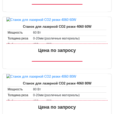
1-50 мм/с
Скорость резки
Станок для лазерной CO2 резки 4060 60W
60 Вт
Мощность
0-20мм (различные материалы)
Толщина реза
400 мм х 600 мм
Рабочее поле
Скорость
Цена по запросу
1-500 мм/с
гравировки
1-50 мм/с
Скорость резки
Станок для лазерной CO2 резки 4060 80W
80 Вт
Мощность
0-20мм (различные материалы)
Толщина реза
400 мм х 600 мм
Рабочее поле
Скорость
Цена по запросу
1-500 мм/с
гравировки