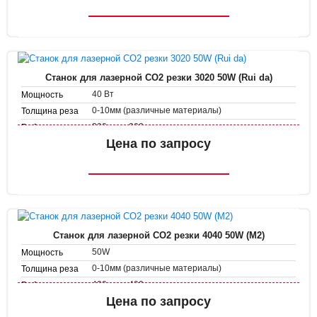
1-50 мм/с
Скорость резки
Станок для лазерной CO2 резки 3020 50W (Rui da)
40 Вт
Мощность
0-10мм (различные материалы)
Толщина реза
300 мм х 200 мм
Рабочее поле
Скорость
Цена по запросу
1-500 мм/с
гравировки
1-50 мм/с
Скорость резки
Станок для лазерной CO2 резки 4040 50W (M2)
50W
Мощность
0-10мм (различные материалы)
Толщина реза
400 мм х 400 мм
Рабочее поле
Скорость
Цена по запросу
1-500 мм/с
гравировки