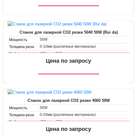
1-50 мм/с
Скорость резки
Станок для лазерной CO2 резки 5040 50W (Rui da)
50W
Мощность
0-10мм (различные материалы)
Толщина реза
400 мм х 500 мм
Рабочее поле
Скорость
Цена по запросу
1-500 мм/с
гравировки
1-50 мм/с
Скорость резки
Станок для лазерной CO2 резки 4060 50W
50W
Мощность
0-20мм (различные материалы)
Толщина реза
400 мм х 600 мм
Рабочее поле
Скорость
Цена по запросу
1-500 мм/с
гравировки