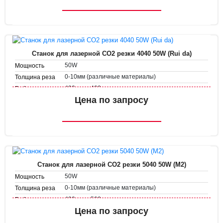
1-50 мм/с
Скорость резки
Станок для лазерной CO2 резки 4040 50W (Rui da)
50W
Мощность
0-10мм (различные материалы)
Толщина реза
400 мм х 400 мм
Рабочее поле
Скорость
Цена по запросу
1-500 мм/с
гравировки
1-50 мм/с
Скорость резки
Станок для лазерной CO2 резки 5040 50W (M2)
50W
Мощность
0-10мм (различные материалы)
Толщина реза
400 мм х 500 мм
Рабочее поле
Скорость
Цена по запросу
1-500 мм/с
гравировки