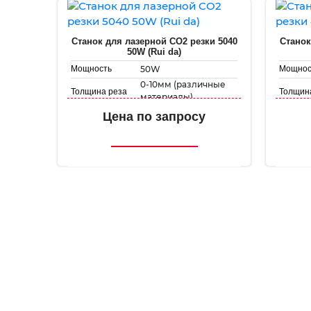
Станок для лазерной CO2 резки 5040
Станок
50W (Rui da)
50W
Мощность
Мощнос
0-10мм (различные
Толщина реза
Толщин
материалы)
400 мм х 500 мм
Рабочее поле
Рабоче
Цена по запросу
Скорость
Скорос
1-500 мм/с
гравировки
гравиро
1-50 мм/с
Скорость резки
Скорост