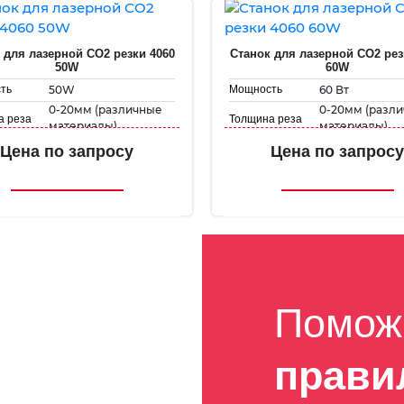
 для лазерной CO2 резки 4060
Станок для лазерной CO2 рез
50W
60W
50W
60 Вт
ть
Мощность
0-20мм (различные
0-20мм (разл
а реза
Толщина реза
материалы)
материалы)
400 мм х 600 мм
400 мм х 600 
е поле
Рабочее поле
Цена по запросу
Цена по запросу
ть
Скорость
1-500 мм/с
1-500 мм/с
вки
гравировки
1-50 мм/с
1-50 мм/с
ь резки
Скорость резки
Помож
прави