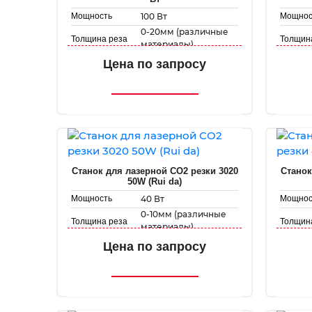
100 Вт
Мощность
Мощнос
0-20мм (различные
Толщина реза
Толщин
материалы)
1000х800мм /
Рабоче
Цена по запросу
Рабочее поле
1300х1000мм
Скорос
Скорость
гравиро
1-1000 мм/с
гравировки
Скорост
1-300 мм/с
Скорость резки
Станок для лазерной CO2 резки 3020
Станок
50W (Rui da)
40 Вт
Мощность
Мощнос
0-10мм (различные
Толщина реза
Толщин
материалы)
300 мм х 200 мм
Рабочее поле
Рабоче
Цена по запросу
Скорость
Скорос
1-500 мм/с
гравировки
гравиро
1-50 мм/с
Скорость резки
Скорост