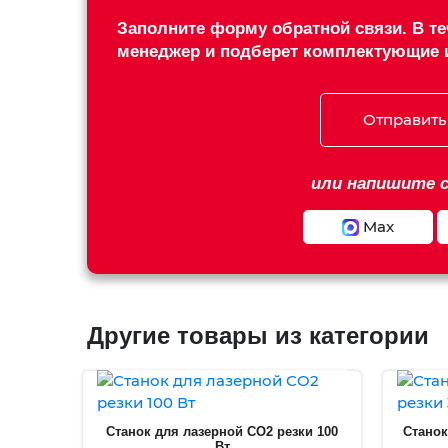
Заполните форму обратной связи. В те
менеджер и подберет комплектующие 
Отправить
или напишите с
Max
Другие товары из категории
Станок для лазерной CO2 резки 100
Станок
Вт