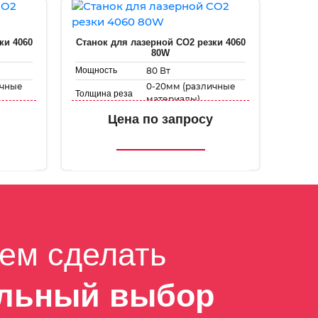
ки 4060
Станок для лазерной CO2 резки 4060
80W
80 Вт
Мощность
ичные
0-20мм (различные
Толщина реза
материалы)
мм
400 мм х 600 мм
Рабочее поле
Цена по запросу
Скорость
1-500 мм/с
гравировки
1-50 мм/с
Скорость резки
ем сделать
льный выбор