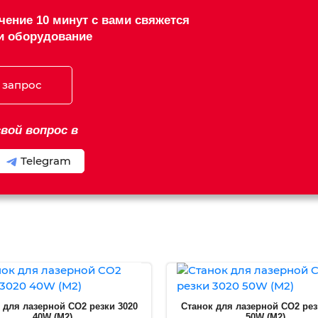
чение 10 минут с вами свяжется
и оборудование
 запрос
вой вопрос в
Telegram
 для лазерной CO2 резки 3020
Станок для лазерной CO2 рез
40W (M2)
50W (M2)