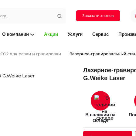
Заказать звонок
О компании
Акции
Услуги
Сервис
Произв
 СО2 для резки и гравировки
Лазерное-гравировальный стано
Лазерное-гравир
G.Weike Laser
В наличии на
Пос
складе