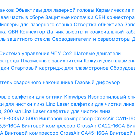
танков
Объективы для лазерной головы
Керамические п
вая часть в сборе
Защитные колпачки QBH коннектора
Чиллеры для лазерного станка
Отвертка объектива
Зап
нка
QBH Коннектор
Датчик высоты и коаксиальный каб
ль защитного стекла
Серводвигатели и сервомоторы
Д
Система управления ЧПУ Co2
Шаговые двигатели
ектроды
Плазменные завихрители
Кожухи для плазмен
адки
Стартовый картридж для плазмотронов
Оборудова
тель сварочного наконечника
Газовый диффузор
вые салфетки для оптики Kimwipes
Изопропиловый спи
тки для чистки линз
Linz Laser салфетки для чистки линз
, 200 мл
Linz Laser салфетки для чистки линз
-16-500Д2 500л
Винтовой компрессор CrossAir CA11-1
8,5-16GA
Винтовой компрессор CrossAir CA22-16GA
Вин
GA
Винтовой компрессор CrossAir CA45-16GA
Винтовой 