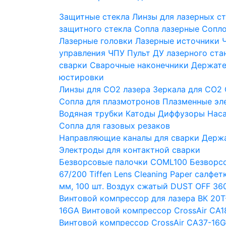
Защитные стекла
Линзы для лазерных с
защитного стекла
Сопла лазерные
Сопло
Лазерные головки
Лазерные источники
управления ЧПУ
Пульт ДУ лазерного ста
сварки
Сварочные наконечники
Держате
юстировки
Линзы для СО2 лазера
Зеркала для СО2
Сопла для плазмотронов
Плазменные эл
Водяная трубки
Катоды
Диффузоры
Нас
Сопла для газовых резаков
Направляющие каналы для сварки
Держа
Электроды для контактной сварки
Безворсовые палочки COML100
Безворсо
67/200
Tiffen Lens Cleaning Paper салфе
мм, 100 шт.
Воздух сжатый DUST OFF 360
Винтовой компрессор для лазера ВК 20Т
16GA
Винтовой компрессор CrossAir CA1
Винтовой компрессор CrossAir CA37-16