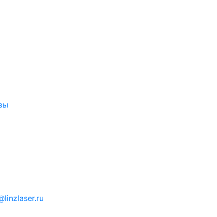
вы
linzlaser.ru