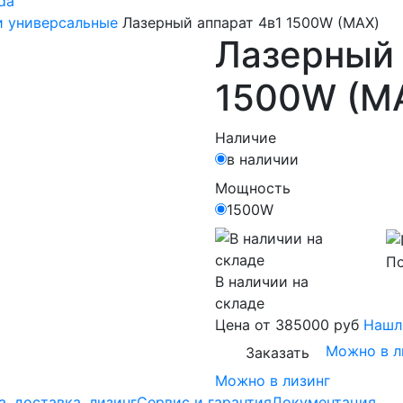
da
и универсальные
Лазерный аппарат 4в1 1500W (МАХ)
Лазерный 
1500W (М
Наличие
в наличии
Мощность
1500W
По
В наличии на
складе
Цена
от 385000 руб
Нашл
Можно в л
Заказать
Можно в лизинг
а, доставка, лизинг
Сервис и гарантия
Документация