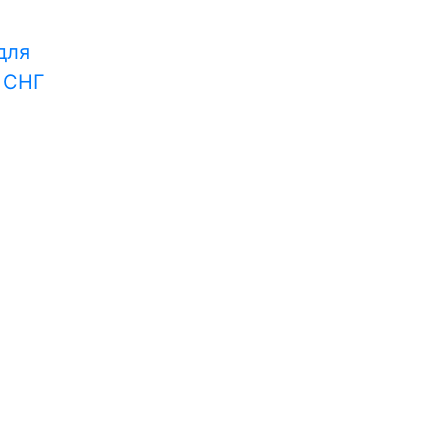
для
и СНГ