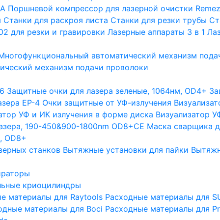
GA
Поршневой компрессор для лазерной очистки Remez
ы
Станки для раскроя листа
Станки для резки трубы
Ст
О2 для резки и гравировки
Лазерные аппараты 3 в 1
Лаз
Многофункциональный автоматический механизм пода
ический механизм подачи проволоки
6
Защитные очки для лазера зеленые, 1064нм, OD4+
За
азера EP-4
Очки защитные от УФ-излучения
Визуализат
атор УФ и ИК излучения в форме диска
Визуализатор УФ
лазера, 190-450&900-1800nm OD8+CE
Маска сварщика д
м, OD8+
зерных станков
Вытяжные установки для пайки
Вытяжн
ираторы
льные криоцилиндры
е материалы для Raytools
Расходные материалы для S
одные материалы для Boci
Расходные материалы для Pr