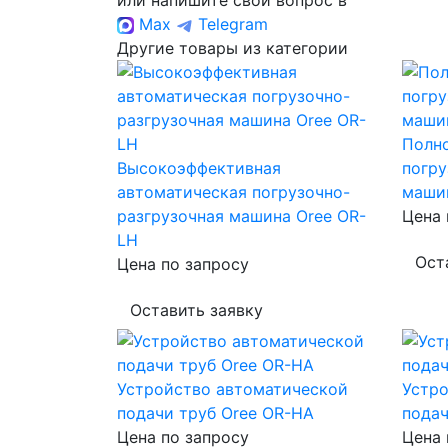
или напишите свой вопрос в
Max
Telegram
Другие товары из категории
Полн
Высокоэффективная
погру
автоматическая погрузочно-
маши
разгрузочная машина Oree OR-
Цена 
LH
Ост
Цена по запросу
Оставить заявку
Устройство автоматической
Устр
подачи труб Oree OR-HA
подач
Цена по запросу
Цена 