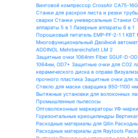
Винтовой компрессор CrossAir CA75-16
Станки для раскроя листа и резки труб
сварки
Станки универсальные
Станки С
аппараты 5 в 1
Лазерные аппараты 6 в 1
Порошковый питатель EMP-PF-2-1 1 КВТ
Многофункциональный Двойной автомат
ADDINOL Mehrbereichsfett LM 2
Защитные очки 1064nm Fiber SGUF-D-OD
1064нм, OD7+
Защитные очки для CO2 л
керамического диска в оправе
Визуализ
прочного пластика
Защитные очки для 
Стекло для маски сварщика 950-1100 н
Вытяжные установки для волоконных ла
Промышленные пылесосы
Оптоволоконные маркираторы
УФ-марк
Горизонтальные криоцилиндры
Вертика
Расходные материалы для Qilin
Расходны
Расходные материалы для Raytools
Расх