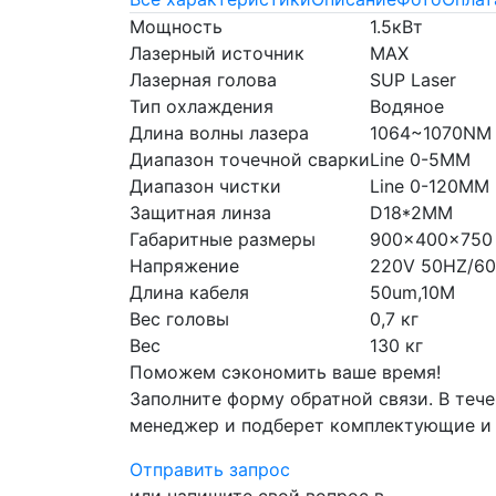
Мощность
1.5кВт
Лазерный источник
MAX
Лазерная голова
SUP Laser
Тип охлаждения
Водяное
Длина волны лазера
1064~1070NM
Диапазон точечной сварки
Line 0-5MM
Диапазон чистки
Line 0-120MM
Защитная линза
D18*2MM
Габаритные размеры
900x400x750
Напряжение
220V 50HZ/6
Длина кабеля
50um,10M
Вес головы
0,7 кг
Вес
130 кг
Поможем сэкономить ваше время!
Заполните форму обратной связи. В тече
менеджер и подберет комплектующие и
Отправить запрос