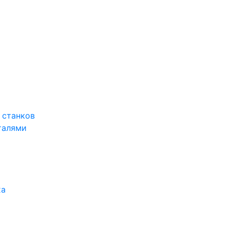
 станков
талями
ха