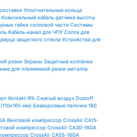
роставки
Уплотнительные кольца
Коаксиальный кабель датчика высоты
орные гайки сопловой части
Системы
ель
Кабель-канал для ЧПУ
Сопла для
верца защитного стекла
Устройства для
ной резки
Экраны
Защитные колпачки
ние для плазменной резки металла
рт Kontakt IPA
Сжатый воздух Dustoff
 (110х165 мм)
Безворсовые палочки 160
6GA
Винтовой компрессор CrossAir CA15-
товой компрессор CrossAir CA30-16GA
компрессор CrossAir CA55-16GA