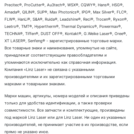
Precitec®, ProCutter®, Au3tech®, WSX®, CQWY®, Hans®, HSG®,
Amada®, QILIN®, SUP®, Max Photonics®, IPG®, Max Silver®, FLC®,
FLW®, HanLi®, S&A®, Ruida®, Leadshine®, Reci®, Trocen®, Ryxon®,
Leetro®, TMT®, Hypertherm®, Thermal Dynamics®, Powermax®,
TECHNA®, Tiffen®, DUST OFF®, Kontakt®, G.Weike Laser®, Oree®,
XT LASER®, Senfeng® - зарегистрированные торговые марки.
Все товарные знаки и наименования, упомянутые на сайте,
принадлежат соответствующим правообладателям и
упоминаются исключительно как справочная информация.
Компания «Linz Laser» не связана с указанными
производителями и их зарегистрированными торговыми
марками и товарными знаками.
Марки машин, артикулы, номера моделей и описания приведены
только для удобства идентификации, а также проверки
совместимости. Все запчасти и комплектующие, произведены
под маркой Linz Laser или для Linz Laser. Ни один из указанных
производителей, не принимает участие в их производстве, если
прямо не указано иное.