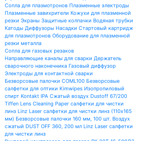
Сопла для плазмотронов
Плазменные электроды
Плазменные завихрители
Кожухи для плазменной
резки
Экраны
Защитные колпачки
Водяная трубки
Катоды
Диффузоры
Насадки
Стартовый картридж
для плазмотронов
Оборудование для плазменной
резки металла
Сопла для газовых резаков
Направляющие каналы для сварки
Держатель
сварочного наконечника
Газовый диффузор
Электроды для контактной сварки
Безворсовые палочки COML100
Безворсовые
салфетки для оптики Kimwipes
Изопропиловый
спирт Kontakt IPA
Сжатый воздух Dustoff 67/200
Tiffen Lens Cleaning Paper салфетки для чистки
линз
Linz Laser салфетки для чистки линз (110х165
мм)
Безворсовые палочки 160 мм, 100 шт.
Воздух
сжатый DUST OFF 360, 200 мл
Linz Laser салфетки
для чистки линз