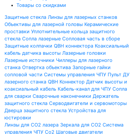
Товары со скидками
Защитные стекла
Линзы для лазерных станков
Объективы для лазерной головы
Керамические
проставки
Уплотнительные кольца защитного
стекла
Сопла лазерные
Сопловая часть в сборе
Защитные колпачки QBH коннектора
Коаксиальный
кабель датчика высоты
Лазерные головки
Лазерные источники
Чиллеры для лазерного
станка
Отвертка объектива
Запорные гайки
сопловой части
Системы управления ЧПУ
Пульт ДУ
лазерного станка
QBH Коннектор
Датчик высоты и
коаксиальный кабель
Кабель-канал для ЧПУ
Сопла
для сварки
Сварочные наконечники
Держатель
защитного стекла
Серводвигатели и сервомоторы
Дверца защитного стекла
Устройства для
юстировки
Линзы для СО2 лазера
Зеркала для СО2
Система
управления ЧПУ Co2
Шаговые двигатели