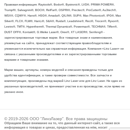
Правовая информация. Raytools®, Bodor®, Bystronic®, LVD®, PRIMA POWER®,
Trumpf®, Salvagnini®, BOCI®, RelFar®, OSPRI®, Precitec®, ProCutter®, Au3tech®,
WSX®, CQWY®, Hans®, HSG®, Amada®, QILIN®, SUP®, Max Photonics®, IPG®, Max
Silver®, FLC®, FLW®, HanLi®, S&A®, Ruida®, Leadshine®, Reci®, Trocen®, Ryxon®,
Leetro®, TMT®, Hypertherm®, Thermal Dynamics®, Powermax®, TECHNA®, Tiffen®,
DUST OFF®, Kontakt®, G.Weike Laser®, Oree®, XT LASER®, Senfeng® -
зарегистрированные торговые марки. Все товарные знаки и наименования,
упомянутые на сайте, принадлежат соответствующим правообладателям и
упоминаются исключительно как справочная информация. Компания «Linz Laser» не
связана с указанными производителями и их зарегистрированными торговыми
марками и товарными знаками.
Марки машин, артикулы, номера моделей и описания приведены только для
удобства идентификации, а также проверки совместимости. Все запчасти и
комплектующие, произведены под маркой Linz Laser или для Linz Laser. Ни один из
указанных производителей, не принимает участие в их производстве, если прямо не
указано иное.
© 2019-2026 ООО "ЛинзЛазер". Все права защищены
Обращаем Ваше внимание на то, что данный интернет-сайт, а также вся
информация о товарах и ценах, предоставленная на нём, носит