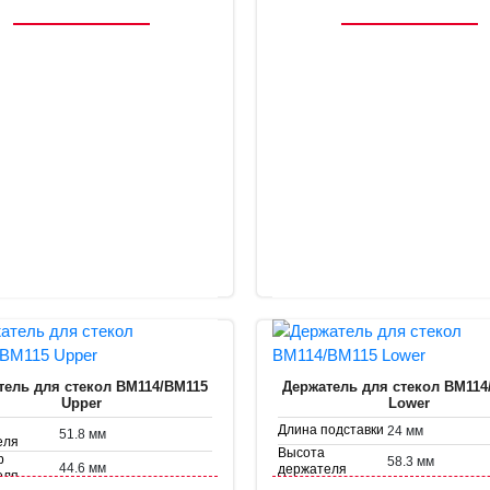
тель для стекол BM114/BM115
Держатель для стекол BM114
Upper
Lower
Длина подставки
24 мм
51.8 мм
еля
Высота
р
58.3 мм
44.6 мм
держателя
еля
Диаметр