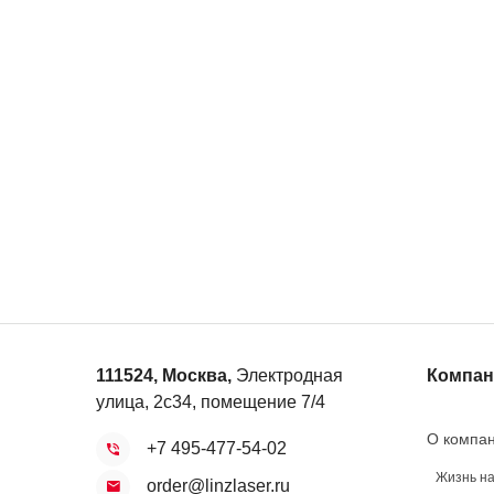
111524
,
Москва
,
Электродная
Компан
улица, 2с34, помещение 7/4
О компа
+7 495-477-54-02
Жизнь н
order@linzlaser.ru