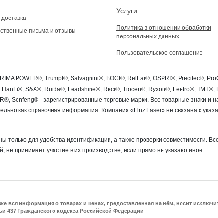
Услуги
 доставка
Политика в отношении обработки
ственные письма и отзывы
персональных данных
Пользовательское соглашение
PRIMA POWER®, Trumpf®, Salvagnini®, BOCI®, RelFar®, OSPRI®, Precitec®, P
®, HanLi®, S&A®, Ruida®, Leadshine®, Reci®, Trocen®, Ryxon®, Leetro®, TMT
SER®, Senfeng® - зарегистрированные торговые марки. Все товарные знаки и
льно как справочная информация. Компания «Linz Laser» не связана с ука
ы только для удобства идентификации, а также проверки совместимости. Все
й, не принимает участие в их производстве, если прямо не указано иное.
акже вся информация о товарах и ценах, предоставленная на нём, носит исключ
ьи 437 Гражданского кодекса Российской Федерации