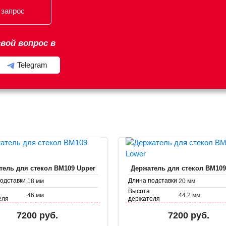
 запрос
вой вопрос в
Telegram
тель для стекол BM109 Upper
Держатель для стекол BM109
одставки
Длина подставки
18 мм
20 мм
Высота
46 мм
44.2 мм
еля
держателя
р
Диаметр
35.8 мм
38.7 мм
7200 руб.
7200 руб.
еля
держателя