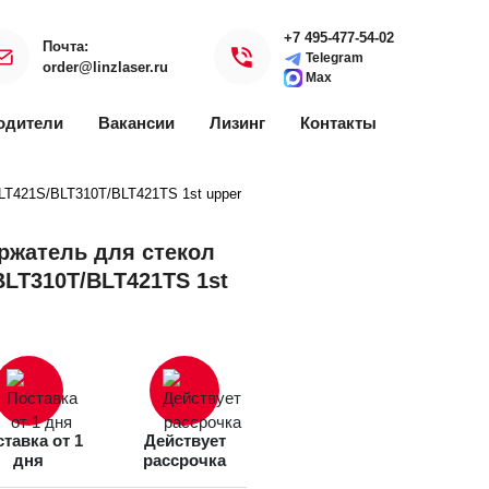
+7 495-477-54-02
Почта:
Telegram
order@linzlaser.ru
Max
одители
Вакансии
Лизинг
Контакты
LT421S/BLT310T/BLT421TS 1st upper
ржатель для стекол
BLT310T/BLT421TS 1st
тавка от 1
Действует
дня
рассрочка