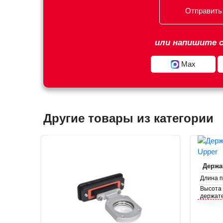
Отправить
или напишите с
Max
Другие товары из категории
Держа
Длина п
Высота
держат
Диамет
держат