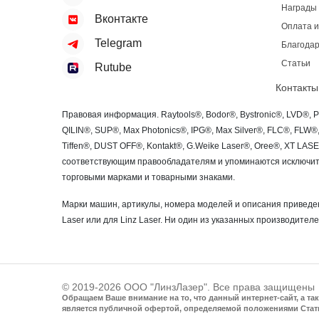
Награды
Вконтакте
Оплата и
Telegram
Благодар
Статьи
Rutube
Контакты
Правовая информация. Raytools®, Bodor®, Bystronic®, LVD®, 
QILIN®, SUP®, Max Photonics®, IPG®, Max Silver®, FLC®, FLW
Tiffen®, DUST OFF®, Kontakt®, G.Weike Laser®, Oree®, XT LA
соответствующим правообладателям и упоминаются исключите
торговыми марками и товарными знаками.
Марки машин, артикулы, номера моделей и описания приведен
Laser или для Linz Laser. Ни один из указанных производителе
© 2019-2026 ООО "ЛинзЛазер". Все права защищены
Обращаем Ваше внимание на то, что данный интернет-сайт, а т
является публичной офертой, определяемой положениями Стат