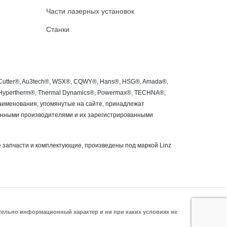
Части лазерных установок
Станки
roCutter®, Au3tech®, WSX®, CQWY®, Hans®, HSG®, Amada®,
®, Hypertherm®, Thermal Dynamics®, Powermax®, TECHNA®,
 наименования, упомянутые на сайте, принадлежат
занными производителями и их зарегистрированными
 запчасти и комплектующие, произведены под маркой Linz
ительно информационный характер и ни при каких условиях не