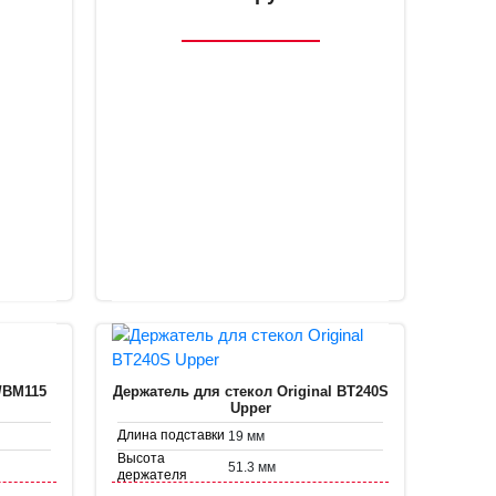
/BM115
Держатель для стекол Original BT240S
Upper
Длина подставки
19 мм
Высота
51.3 мм
держателя
Диаметр