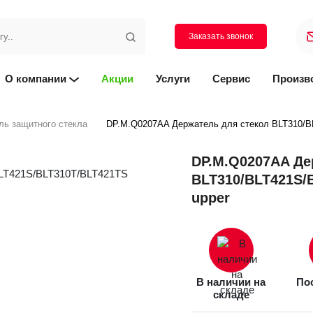
Заказать звонок
О компании
Акции
Услуги
Сервис
Произв
ль защитного стекла
DP.M.Q0207AA Держатель для стекол BLT310/B
DP.M.Q0207AA Де
BLT310/BLT421S/
upper
В наличии на
Пос
складе