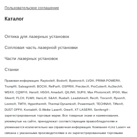
Пользовательское соглашение
Каталог
Оптика для лазерных установок
Сопловая часть лазерной установки
Части лазерных установок
Станки
Правовая информация. Raytools®, Bodor®, Bystronic®, LVD®, PRIMA POWER®,
Trumpf®, Salvagnini®, BOCI®, RelFar®, OSPRI®, Precitec®, ProCutter®, Au3tech®,
WSX®, CQWY®, Hans®, HSG®, Amada®, QILIN®, SUP®, Max Photonics®, IPG®, Max
Silver®, FLC®, FLW®, HanLi®, S&A®, Ruida®, Leadshine®, Reci®, Trocen®, Ryxon®,
Leetro®, TMT®, Hypertherm®, Thermal Dynamics®, Powermax®, TECHNA®, Tiffen®,
DUST OFF®, Kontakt®, G.Weike Laser®, Oree®, XT LASER®, Senfeng® -
зарегистрированные торговые марки. Все товарные знаки и наименования,
упомянутые на сайте, принадлежат соответствующим правообладателям и
упоминаются исключительно как справочная информация. Компания «Linz Laser» не
связана с указанными производителями и их зарегистрированными торговыми