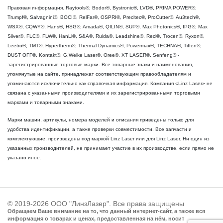
Правовая информация. Raytools®, Bodor®, Bystronic®, LVD®, PRIMA POWER®,
Trumpf®, Salvagnini®, BOCI®, RelFar®, OSPRI®, Precitec®, ProCutter®, Au3tech®,
WSX®, CQWY®, Hans®, HSG®, Amada®, QILIN®, SUP®, Max Photonics®, IPG®, Max
Silver®, FLC®, FLW®, HanLi®, S&A®, Ruida®, Leadshine®, Reci®, Trocen®, Ryxon®,
Leetro®, TMT®, Hypertherm®, Thermal Dynamics®, Powermax®, TECHNA®, Tiffen®,
DUST OFF®, Kontakt®, G.Weike Laser®, Oree®, XT LASER®, Senfeng® -
зарегистрированные торговые марки. Все товарные знаки и наименования,
упомянутые на сайте, принадлежат соответствующим правообладателям и
упоминаются исключительно как справочная информация. Компания «Linz Laser» не
связана с указанными производителями и их зарегистрированными торговыми
марками и товарными знаками.
Марки машин, артикулы, номера моделей и описания приведены только для
удобства идентификации, а также проверки совместимости. Все запчасти и
комплектующие, произведены под маркой Linz Laser или для Linz Laser. Ни один из
указанных производителей, не принимает участие в их производстве, если прямо не
указано иное.
© 2019-2026 ООО "ЛинзЛазер". Все права защищены
Обращаем Ваше внимание на то, что данный интернет-сайт, а также вся
информация о товарах и ценах, предоставленная на нём, носит