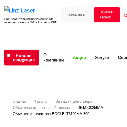
Заказать
звонок
Производитель комплектующих для
лазерных станков №1 в России и СНГ
О
Каталог
Акции
Услуги
Сер
продукции
компании
Главная
Каталог
Запчасти для лазера
Объективы для лазерной головы
DP.M.Q0259AA
Объектив фокусатора BOCI BLT6102MA-300