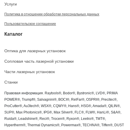
Услуги
Политика в отношении обработки персональных данных
Пользовательское соглашение
Каталог
Оптика для лазерных установок
Сопловая часть лазерной установки
Части лазерных установок
Станки
Правовая информация. Raytools®, Bodor®, Bystronic®, LVD®, PRIMA
POWER®, Trumpf®, Salvagnini®, BOCI®, RelFar®, OSPRI®, Precitec®,
ProCutter®, Au3tech®, WSX®, CQWY®, Hans®, HSG®, Amada®, QILIN®,
SUP®, Max Photonics®, IPG®, Max Silver®, FLC®, FLW®, HanLi®, S&A®,
Ruida®, Leadshine®, Reci®, Trocen®, Ryxon®, Leetro®, TMT®,
Hypertherm®, Thermal Dynamics®, Powermax®, TECHNA®, Tiffen®, DUST