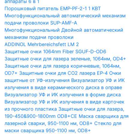
аппараты 6 в 1
Порошковый питатель EMP-PF-2-1 1 КВТ
Многофункциональный автоматический механизм
подачи проволоки SUP-AMF-A
Многофункциональный Двойной автоматический
механизм подачи проволоки
ADDINOL Mehrbereichsfett LM 2
Защитные очки 1064nm Fiber SGUF-D-OD6
Защитные очки для лазера зеленые, 1064нм, OD4+
Защитные очки для лазера коричневые, 1064нм,
OD7+
Защитные очки для CO2 лазера EP-4
Очки
защитные от УФ-излучения
Визуализатор УФ и ИК
излучения в виде керамического диска в оправе
Визуализатор УФ и ИК излучения в форме диска
Визуализатор УФ и ИК излучения в виде карточек
из прочного пластика
Защитные очки для лазера,
190-450&900-1800nm OD8+CE
Маска сварщика для
лазерной сварки, 950-1100 нм, OD8+
Стекло для
маски сварщика 950-1100 нм, OD8+