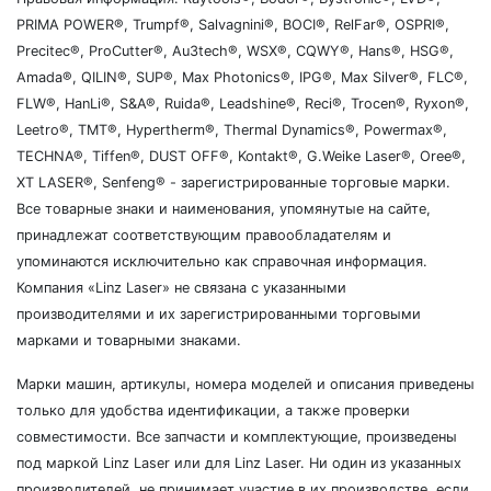
PRIMA POWER®, Trumpf®, Salvagnini®, BOCI®, RelFar®, OSPRI®,
Precitec®, ProCutter®, Au3tech®, WSX®, CQWY®, Hans®, HSG®,
Amada®, QILIN®, SUP®, Max Photonics®, IPG®, Max Silver®, FLC®,
FLW®, HanLi®, S&A®, Ruida®, Leadshine®, Reci®, Trocen®, Ryxon®,
Leetro®, TMT®, Hypertherm®, Thermal Dynamics®, Powermax®,
TECHNA®, Tiffen®, DUST OFF®, Kontakt®, G.Weike Laser®, Oree®,
XT LASER®, Senfeng® - зарегистрированные торговые марки.
Все товарные знаки и наименования, упомянутые на сайте,
принадлежат соответствующим правообладателям и
упоминаются исключительно как справочная информация.
Компания «Linz Laser» не связана с указанными
производителями и их зарегистрированными торговыми
марками и товарными знаками.
Марки машин, артикулы, номера моделей и описания приведены
только для удобства идентификации, а также проверки
совместимости. Все запчасти и комплектующие, произведены
под маркой Linz Laser или для Linz Laser. Ни один из указанных
производителей, не принимает участие в их производстве, если