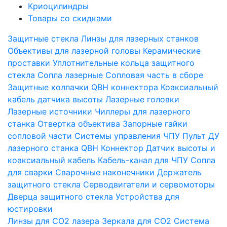
Криоцилиндры
Товары со скидками
Защитные стекла
Линзы для лазерных станков
Объективы для лазерной головы
Керамические
проставки
Уплотнительные кольца защитного
стекла
Сопла лазерные
Сопловая часть в сборе
Защитные колпачки QBH коннектора
Коаксиальный
кабель датчика высоты
Лазерные головки
Лазерные источники
Чиллеры для лазерного
станка
Отвертка объектива
Запорные гайки
сопловой части
Системы управления ЧПУ
Пульт ДУ
лазерного станка
QBH Коннектор
Датчик высоты и
коаксиальный кабель
Кабель-канал для ЧПУ
Сопла
для сварки
Сварочные наконечники
Держатель
защитного стекла
Серводвигатели и сервомоторы
Дверца защитного стекла
Устройства для
юстировки
Линзы для СО2 лазера
Зеркала для СО2
Система