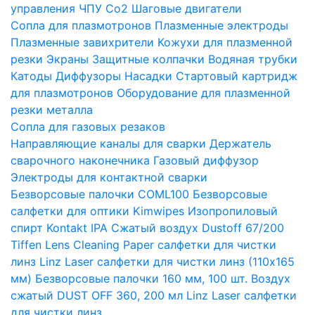
управления ЧПУ Co2
Шаговые двигатели
Сопла для плазмотронов
Плазменные электроды
Плазменные завихрители
Кожухи для плазменной
резки
Экраны
Защитные колпачки
Водяная трубки
Катоды
Диффузоры
Насадки
Стартовый картридж
для плазмотронов
Оборудование для плазменной
резки металла
Сопла для газовых резаков
Направляющие каналы для сварки
Держатель
сварочного наконечника
Газовый диффузор
Электроды для контактной сварки
Безворсовые палочки COML100
Безворсовые
салфетки для оптики Kimwipes
Изопропиловый
спирт Kontakt IPA
Сжатый воздух Dustoff 67/200
Tiffen Lens Cleaning Paper салфетки для чистки
линз
Linz Laser салфетки для чистки линз (110х165
мм)
Безворсовые палочки 160 мм, 100 шт.
Воздух
сжатый DUST OFF 360, 200 мл
Linz Laser салфетки
для чистки линз