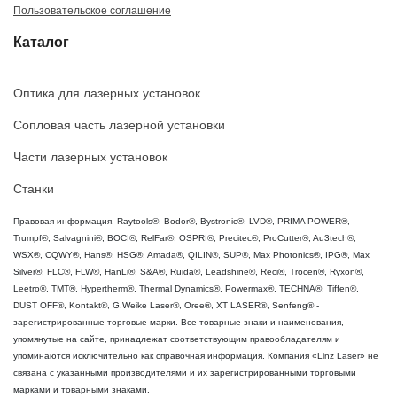
Пользовательское соглашение
Каталог
Оптика для лазерных установок
Сопловая часть лазерной установки
Части лазерных установок
Станки
Правовая информация. Raytools®, Bodor®, Bystronic®, LVD®, PRIMA POWER®,
Trumpf®, Salvagnini®, BOCI®, RelFar®, OSPRI®, Precitec®, ProCutter®, Au3tech®,
WSX®, CQWY®, Hans®, HSG®, Amada®, QILIN®, SUP®, Max Photonics®, IPG®, Max
Silver®, FLC®, FLW®, HanLi®, S&A®, Ruida®, Leadshine®, Reci®, Trocen®, Ryxon®,
Leetro®, TMT®, Hypertherm®, Thermal Dynamics®, Powermax®, TECHNA®, Tiffen®,
DUST OFF®, Kontakt®, G.Weike Laser®, Oree®, XT LASER®, Senfeng® -
зарегистрированные торговые марки. Все товарные знаки и наименования,
упомянутые на сайте, принадлежат соответствующим правообладателям и
упоминаются исключительно как справочная информация. Компания «Linz Laser» не
связана с указанными производителями и их зарегистрированными торговыми
марками и товарными знаками.