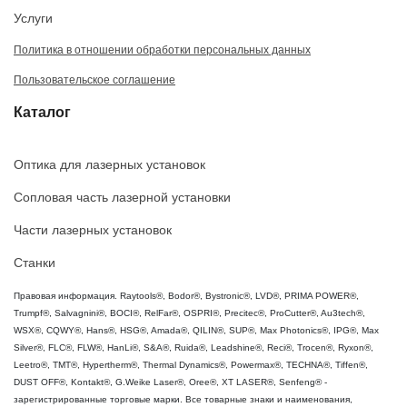
Услуги
Политика в отношении обработки персональных данных
Пользовательское соглашение
Каталог
Оптика для лазерных установок
Сопловая часть лазерной установки
Части лазерных установок
Станки
Правовая информация. Raytools®, Bodor®, Bystronic®, LVD®, PRIMA POWER®,
Trumpf®, Salvagnini®, BOCI®, RelFar®, OSPRI®, Precitec®, ProCutter®, Au3tech®,
WSX®, CQWY®, Hans®, HSG®, Amada®, QILIN®, SUP®, Max Photonics®, IPG®, Max
Silver®, FLC®, FLW®, HanLi®, S&A®, Ruida®, Leadshine®, Reci®, Trocen®, Ryxon®,
Leetro®, TMT®, Hypertherm®, Thermal Dynamics®, Powermax®, TECHNA®, Tiffen®,
DUST OFF®, Kontakt®, G.Weike Laser®, Oree®, XT LASER®, Senfeng® -
зарегистрированные торговые марки. Все товарные знаки и наименования,