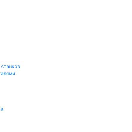
 станков
талями
ха