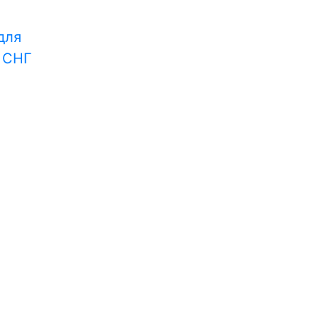
для
и СНГ