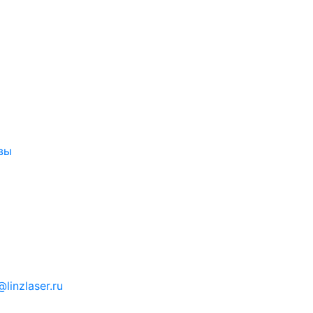
вы
linzlaser.ru