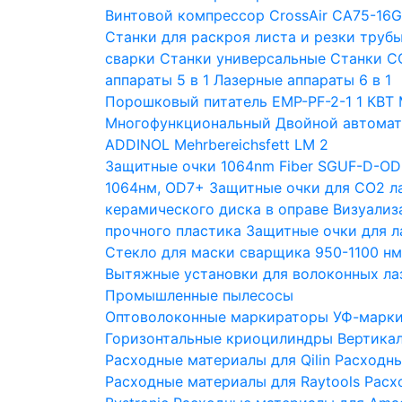
Винтовой компрессор CrossAir CA75-16
Станки для раскроя листа и резки труб
сварки
Станки универсальные
Станки С
аппараты 5 в 1
Лазерные аппараты 6 в 1
Порошковый питатель EMP-PF-2-1 1 КВТ
Многофункциональный Двойной автомат
ADDINOL Mehrbereichsfett LM 2
Защитные очки 1064nm Fiber SGUF-D-OD
1064нм, OD7+
Защитные очки для CO2 л
керамического диска в оправе
Визуализ
прочного пластика
Защитные очки для 
Стекло для маски сварщика 950-1100 н
Вытяжные установки для волоконных ла
Промышленные пылесосы
Оптоволоконные маркираторы
УФ-марк
Горизонтальные криоцилиндры
Вертика
Расходные материалы для Qilin
Расходны
Расходные материалы для Raytools
Расх