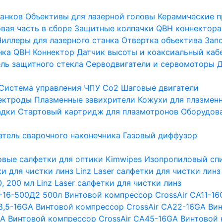
танков
Объективы для лазерной головы
Керамические п
вая часть в сборе
Защитные колпачки QBH коннектора
Чиллеры для лазерного станка
Отвертка объектива
Зап
нка
QBH Коннектор
Датчик высоты и коаксиальный каб
ль защитного стекла
Серводвигатели и сервомоторы
Д
Система управления ЧПУ Co2
Шаговые двигатели
ектроды
Плазменные завихрители
Кожухи для плазмен
адки
Стартовый картридж для плазмотронов
Оборудова
тель сварочного наконечника
Газовый диффузор
вые салфетки для оптики Kimwipes
Изопропиловый спи
тки для чистки линз
Linz Laser салфетки для чистки линз
, 200 мл
Linz Laser салфетки для чистки линз
-16-500Д2 500л
Винтовой компрессор CrossAir CA11-1
8,5-16GA
Винтовой компрессор CrossAir CA22-16GA
Вин
GA
Винтовой компрессор CrossAir CA45-16GA
Винтовой 