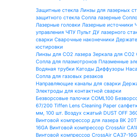
Защитные стекла
Линзы для лазерных с
защитного стекла
Сопла лазерные
Сопло
Лазерные головки
Лазерные источники
управления ЧПУ
Пульт ДУ лазерного ста
сварки
Сварочные наконечники
Держате
юстировки
Линзы для СО2 лазера
Зеркала для СО2
Сопла для плазмотронов
Плазменные эл
Водяная трубки
Катоды
Диффузоры
Нас
Сопла для газовых резаков
Направляющие каналы для сварки
Держа
Электроды для контактной сварки
Безворсовые палочки COML100
Безворсо
67/200
Tiffen Lens Cleaning Paper салфе
мм, 100 шт.
Воздух сжатый DUST OFF 360
Винтовой компрессор для лазера ВК 20Т
16GA
Винтовой компрессор CrossAir CA1
Винтовой компрессор CrossAir CA37-16