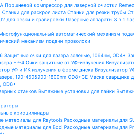
GA
Поршневой компрессор для лазерной очистки Remez
ы
Станки для раскроя листа
Станки для резки трубы
Ст
О2 для резки и гравировки
Лазерные аппараты 3 в 1
Лаз
Многофункциональный автоматический механизм пода
ический механизм подачи проволоки
6
Защитные очки для лазера зеленые, 1064нм, OD4+
За
азера EP-4
Очки защитные от УФ-излучения
Визуализат
атор УФ и ИК излучения в форме диска
Визуализатор УФ
лазера, 190-450&900-1800nm OD8+CE
Маска сварщика д
м, OD8+
зерных станков
Вытяжные установки для пайки
Вытяжн
ираторы
льные криоцилиндры
е материалы для Raytools
Расходные материалы для S
одные материалы для Boci
Расходные материалы для Pr