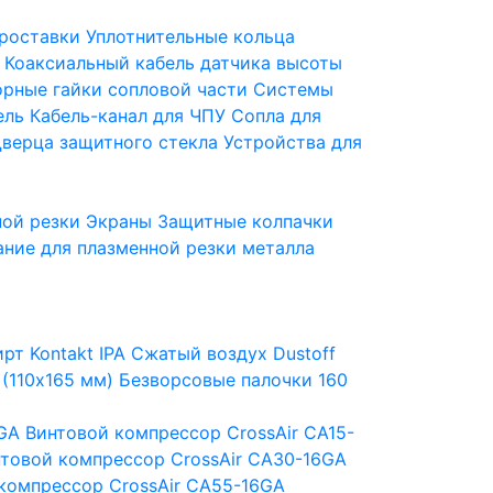
роставки
Уплотнительные кольца
Коаксиальный кабель датчика высоты
орные гайки сопловой части
Системы
ель
Кабель-канал для ЧПУ
Сопла для
верца защитного стекла
Устройства для
ной резки
Экраны
Защитные колпачки
ние для плазменной резки металла
рт Kontakt IPA
Сжатый воздух Dustoff
 (110х165 мм)
Безворсовые палочки 160
6GA
Винтовой компрессор CrossAir CA15-
товой компрессор CrossAir CA30-16GA
компрессор CrossAir CA55-16GA