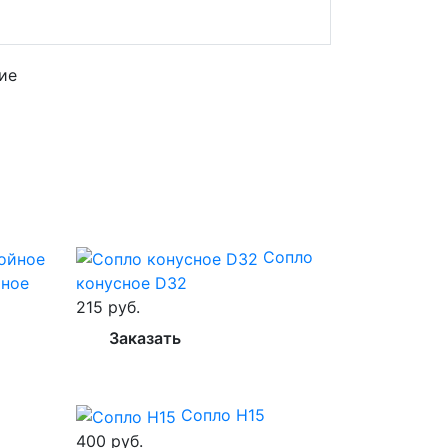
Сопло
йное
конусное D32
215 руб.
Заказать
Сопло H15
400 руб.