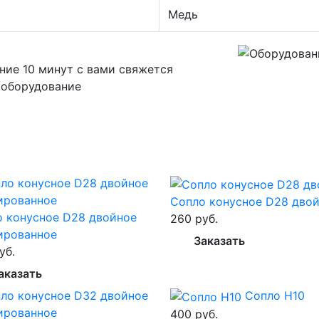
Медь
ние 10 минут с вами свяжется
 оборудование
Сопло конусное D28 дво
 конусное D28 двойное
260 руб.
ированное
Заказать
уб.
аказать
Сопло H10
400 руб.