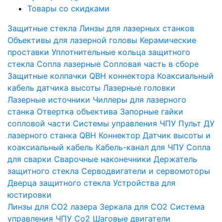
Товары со скидками
Защитные стекла
Линзы для лазерных станков
Объективы для лазерной головы
Керамические
проставки
Уплотнительные кольца защитного
стекла
Сопла лазерные
Сопловая часть в сборе
Защитные колпачки QBH коннектора
Коаксиальный
кабель датчика высоты
Лазерные головки
Лазерные источники
Чиллеры для лазерного
станка
Отвертка объектива
Запорные гайки
сопловой части
Системы управления ЧПУ
Пульт ДУ
лазерного станка
QBH Коннектор
Датчик высоты и
коаксиальный кабель
Кабель-канал для ЧПУ
Сопла
для сварки
Сварочные наконечники
Держатель
защитного стекла
Серводвигатели и сервомоторы
Дверца защитного стекла
Устройства для
юстировки
Линзы для СО2 лазера
Зеркала для СО2
Система
управления ЧПУ Co2
Шаговые двигатели