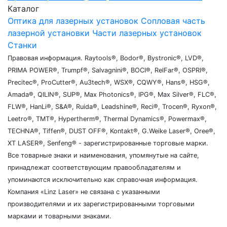
Каталог
Оптика для лазерных установок
Сопловая часть
лазерной установки
Части лазерных установок
Станки
Правовая информация. Raytools®, Bodor®, Bystronic®, LVD®,
PRIMA POWER®, Trumpf®, Salvagnini®, BOCI®, RelFar®, OSPRI®,
Precitec®, ProCutter®, Au3tech®, WSX®, CQWY®, Hans®, HSG®,
Amada®, QILIN®, SUP®, Max Photonics®, IPG®, Max Silver®, FLC®,
FLW®, HanLi®, S&A®, Ruida®, Leadshine®, Reci®, Trocen®, Ryxon®,
Leetro®, TMT®, Hypertherm®, Thermal Dynamics®, Powermax®,
TECHNA®, Tiffen®, DUST OFF®, Kontakt®, G.Weike Laser®, Oree®,
XT LASER®, Senfeng® - зарегистрированные торговые марки.
Все товарные знаки и наименования, упомянутые на сайте,
принадлежат соответствующим правообладателям и
упоминаются исключительно как справочная информация.
Компания «Linz Laser» не связана с указанными
производителями и их зарегистрированными торговыми
марками и товарными знаками.