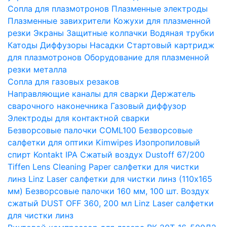
Сопла для плазмотронов
Плазменные электроды
Плазменные завихрители
Кожухи для плазменной
резки
Экраны
Защитные колпачки
Водяная трубки
Катоды
Диффузоры
Насадки
Стартовый картридж
для плазмотронов
Оборудование для плазменной
резки металла
Сопла для газовых резаков
Направляющие каналы для сварки
Держатель
сварочного наконечника
Газовый диффузор
Электроды для контактной сварки
Безворсовые палочки COML100
Безворсовые
салфетки для оптики Kimwipes
Изопропиловый
спирт Kontakt IPA
Сжатый воздух Dustoff 67/200
Tiffen Lens Cleaning Paper салфетки для чистки
линз
Linz Laser салфетки для чистки линз (110х165
мм)
Безворсовые палочки 160 мм, 100 шт.
Воздух
сжатый DUST OFF 360, 200 мл
Linz Laser салфетки
для чистки линз