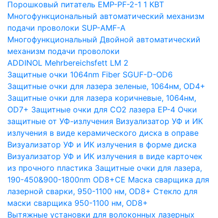
Порошковый питатель EMP-PF-2-1 1 КВТ
Многофункциональный автоматический механизм
подачи проволоки SUP-AMF-A
Многофункциональный Двойной автоматический
механизм подачи проволоки
ADDINOL Mehrbereichsfett LM 2
Защитные очки 1064nm Fiber SGUF-D-OD6
Защитные очки для лазера зеленые, 1064нм, OD4+
Защитные очки для лазера коричневые, 1064нм,
OD7+
Защитные очки для CO2 лазера EP-4
Очки
защитные от УФ-излучения
Визуализатор УФ и ИК
излучения в виде керамического диска в оправе
Визуализатор УФ и ИК излучения в форме диска
Визуализатор УФ и ИК излучения в виде карточек
из прочного пластика
Защитные очки для лазера,
190-450&900-1800nm OD8+CE
Маска сварщика для
лазерной сварки, 950-1100 нм, OD8+
Стекло для
маски сварщика 950-1100 нм, OD8+
Вытяжные установки для волоконных лазерных