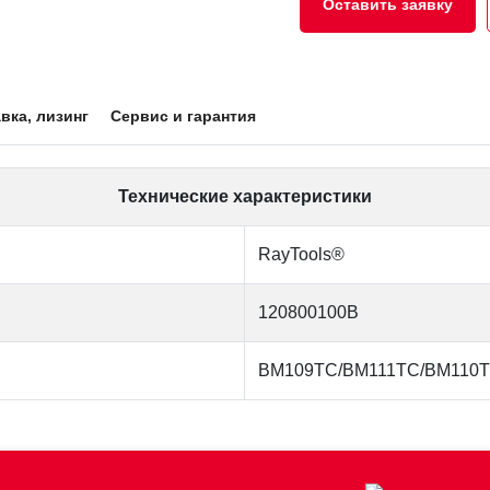
Оставить заявку
вка, лизинг
Сервис и гарантия
Технические характеристики
RayTools®
120800100B
BM109TC/BM111TC/BM110