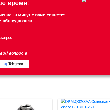
е время!
чение 10 минут с вами свяжется
и оборудование
 запрос
вой вопрос в
Telegram