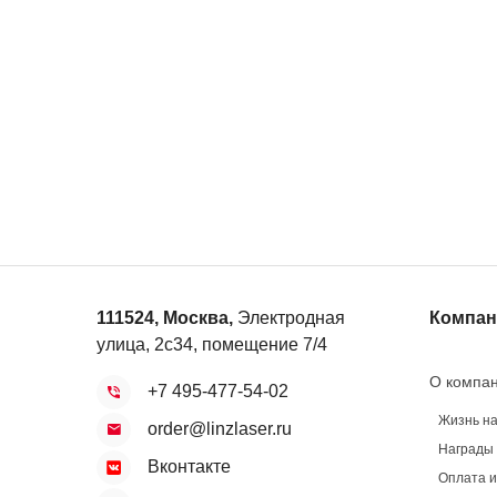
111524
,
Москва
,
Электродная
Компан
улица, 2с34, помещение 7/4
О компа
+7 495-477-54-02
Жизнь н
order@linzlaser.ru
Награды
Вконтакте
Оплата и