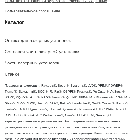
Политика в отношении обработки персональных данных
Пользовательское соглашение
Каталог
Оптика для лазерных установок
Сопловая часть лазерной установки
Части лазерных установок
Станки
Правовая информация. Raytools®, Bodor®, Bystronic®, LVD®, PRIMA POWER®,
Trumpf®, Salvagnini®, BOCI®, RelFar®, OSPRI®, Precitec®, ProCutter®, Au3tech®,
WSX®, CQWY®, Hans®, HSG®, Amada®, QILIN®, SUP®, Max Photonics®, IPG®, Max
Silver®, FLC®, FLW®, HanLi®, S&A®, Ruida®, Leadshine®, Reci®, Trocen®, Ryxon®,
Leetro®, TMT®, Hypertherm®, Thermal Dynamics®, Powermax®, TECHNA®, Tiffen®,
DUST OFF®, Kontakt®, G.Weike Laser®, Oree®, XT LASER®, Senfeng® -
зарегистрированные торговые марки. Все товарные знаки и наименования,
упомянутые на сайте, принадлежат соответствующим правообладателям и
упоминаются исключительно как справочная информация. Компания «Linz Laser» не
связана с указанными производителями и их зарегистрированными торговыми