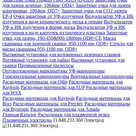
для лазера зеленые, 1064нм, OD4+
Защитные очки для лазера
коричневые, 1064нм, OD7+
Защитные очки для CO2 лазера
EP-4
Очки защитные от УФ-излучения
Визуализатор УФ и ИК
излучения в виде керамического диска в оправе
Визуализатор
УФ и ИК излучения в форме диска
Визуализатор УФ и ИК
излучения в виде карточек из прочного пластика
Защитные
очки для лазера, 190-450&900-1800nm OD8+CE
Маска
сварщика для лазерной сварки, 950-1100 нм, OD8+
Стекло для
маски сварщика 950-1100 нм, OD8+
Вытяжные установки для волоконных лазерных станков
Вытяжные установки для пайки
Вытяжные установки для
сварки
Промышленные пылесосы
Оптоволоконные маркираторы
УФ-маркираторы
Горизонтальные криоцилиндры
Вертикальные криоцилиндры
Расходные материалы для Qilin
Расходные материалы для
Raytools
Расходные материалы для SUP
Расходные материалы
для WSX
Расходные материалы для Raytools
Расходные материалы для
Boci
Расходные материалы для Precitec
Расходные материалы
для Bystronic
Расходные материалы для Amada
Главная
Каталог
Расходники для плазменной резки
Плазменные электроды
11.848.231.360 Электрод