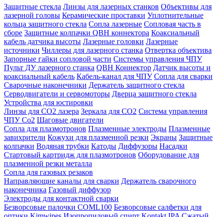
Защитные стекла
Линзы для лазерных станков
Объективы для
лазерной головы
Керамические проставки
Уплотнительные
кольца защитного стекла
Сопла лазерные
Сопловая часть в
сборе
Защитные колпачки QBH коннектора
Коаксиальный
кабель датчика высоты
Лазерные головки
Лазерные
источники
Чиллеры для лазерного станка
Отвертка объектива
Запорные гайки сопловой части
Системы управления ЧПУ
Пульт ДУ лазерного станка
QBH Коннектор
Датчик высоты и
коаксиальный кабель
Кабель-канал для ЧПУ
Сопла для сварки
Сварочные наконечники
Держатель защитного стекла
Серводвигатели и сервомоторы
Дверца защитного стекла
Устройства для юстировки
Линзы для СО2 лазера
Зеркала для СО2
Система управления
ЧПУ Co2
Шаговые двигатели
Сопла для плазмотронов
Плазменные электроды
Плазменные
завихрители
Кожухи для плазменной резки
Экраны
Защитные
колпачки
Водяная трубки
Катоды
Диффузоры
Насадки
Стартовый картридж для плазмотронов
Оборудование для
плазменной резки металла
Сопла для газовых резаков
Направляющие каналы для сварки
Держатель сварочного
наконечника
Газовый диффузор
Электроды для контактной сварки
Безворсовые палочки COML100
Безворсовые салфетки для
оптики Kimwipes
Изопропиловый спирт Kontakt IPA
Сжатый