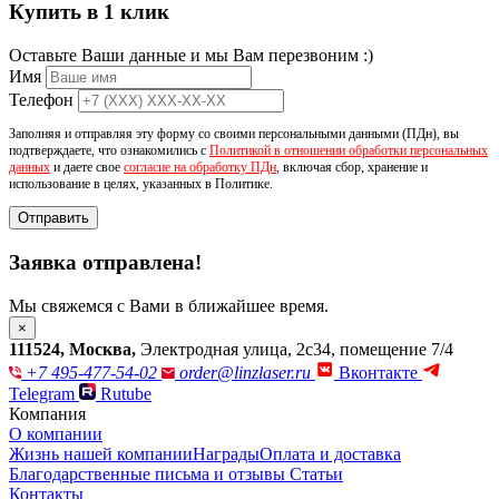
Купить в 1 клик
Оставьте Ваши данные и мы Вам перезвоним :)
Имя
Телефон
Заполняя и отправляя эту форму со своими персональными данными (ПДн), вы
подтверждаете, что ознакомились с
Политикой в отношении обработки персональных
данных
и даете свое
согласие на обработку ПДн
, включая сбор, хранение и
использование в целях, указанных в Политике.
Отправить
Заявка отправлена!
Мы свяжемся с Вами в ближайшее время.
×
111524
,
Москва
,
Электродная улица, 2с34, помещение 7/4
+7 495-477-54-02
order@linzlaser.ru
Вконтакте
Telegram
Rutube
Компания
О компании
Жизнь нашей компании
Награды
Оплата и доставка
Благодарственные письма и отзывы
Статьи
Контакты