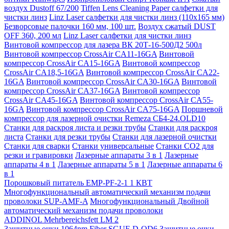
воздух Dustoff 67/200
Tiffen Lens Cleaning Paper салфетки для
чистки линз
Linz Laser салфетки для чистки линз (110х165 мм)
Безворсовые палочки 160 мм, 100 шт.
Воздух сжатый DUST
OFF 360, 200 мл
Linz Laser салфетки для чистки линз
Винтовой компрессор для лазера ВК 20Т-16-500Д2 500л
Винтовой компрессор CrossAir CA11-16GA
Винтовой
компрессор CrossAir CA15-16GA
Винтовой компрессор
CrossAir CA18,5-16GA
Винтовой компрессор CrossAir CA22-
16GA
Винтовой компрессор CrossAir CA30-16GA
Винтовой
компрессор CrossAir CA37-16GA
Винтовой компрессор
CrossAir CA45-16GA
Винтовой компрессор CrossAir CA55-
16GA
Винтовой компрессор CrossAir CA75-16GA
Поршневой
компрессор для лазерной очистки Remeza СБ4-24.OLD10
Станки для раскроя листа и резки трубы
Станки для раскроя
листа
Станки для резки трубы
Станки для лазерной очистки
Станки для сварки
Станки универсальные
Станки СО2 для
резки и гравировки
Лазерные аппараты 3 в 1
Лазерные
аппараты 4 в 1
Лазерные аппараты 5 в 1
Лазерные аппараты 6
в 1
Порошковый питатель EMP-PF-2-1 1 КВТ
Многофункциональный автоматический механизм подачи
проволоки SUP-AMF-A
Многофункциональный Двойной
автоматический механизм подачи проволоки
ADDINOL Mehrbereichsfett LM 2
Защитные очки 1064nm Fiber SGUF-D-OD6
Защитные очки