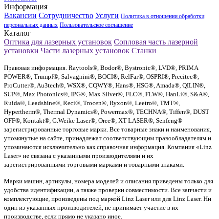
Информация
Вакансии
Сотрудничество
Услуги
Политика в отношении обработки
персональных данных
Пользовательское соглашение
Каталог
Оптика для лазерных установок
Сопловая часть лазерной
установки
Части лазерных установок
Станки
Правовая информация. Raytools®, Bodor®, Bystronic®, LVD®, PRIMA
POWER®, Trumpf®, Salvagnini®, BOCI®, RelFar®, OSPRI®, Precitec®,
ProCutter®, Au3tech®, WSX®, CQWY®, Hans®, HSG®, Amada®, QILIN®,
SUP®, Max Photonics®, IPG®, Max Silver®, FLC®, FLW®, HanLi®, S&A®,
Ruida®, Leadshine®, Reci®, Trocen®, Ryxon®, Leetro®, TMT®,
Hypertherm®, Thermal Dynamics®, Powermax®, TECHNA®, Tiffen®, DUST
OFF®, Kontakt®, G.Weike Laser®, Oree®, XT LASER®, Senfeng® -
зарегистрированные торговые марки. Все товарные знаки и наименования,
упомянутые на сайте, принадлежат соответствующим правообладателям и
упоминаются исключительно как справочная информация. Компания «Linz
Laser» не связана с указанными производителями и их
зарегистрированными торговыми марками и товарными знаками.
Марки машин, артикулы, номера моделей и описания приведены только для
удобства идентификации, а также проверки совместимости. Все запчасти и
комплектующие, произведены под маркой Linz Laser или для Linz Laser. Ни
один из указанных производителей, не принимает участие в их
производстве, если прямо не указано иное.