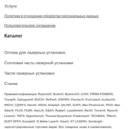
Услуги
Политика в отношении обработки персональных данных
Пользовательское соглашение
Каталог
Оптика для лазерных установок
Сопловая часть лазерной установки
Части лазерных установок
Станки
Правовая информация. Raytools®, Bodor®, Bystronic®, LVD®, PRIMA POWER®,
Trumpf®, Salvagnini®, BOCI®, RelFar®, OSPRI®, Precitec®, ProCutter®, Au3tech®,
WSX®, CQWY®, Hans®, HSG®, Amada®, QILIN®, SUP®, Max Photonics®, IPG®, Max
Silver®, FLC®, FLW®, HanLi®, S&A®, Ruida®, Leadshine®, Reci®, Trocen®, Ryxon®,
Leetro®, TMT®, Hypertherm®, Thermal Dynamics®, Powermax®, TECHNA®, Tiffen®,
DUST OFF®, Kontakt®, G.Weike Laser®, Oree®, XT LASER®, Senfeng® -
зарегистрированные торговые марки. Все товарные знаки и наименования,