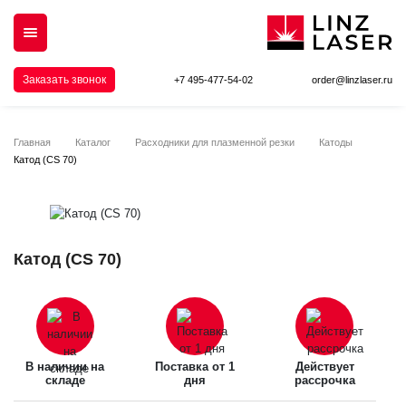
Заказать звонок
+7 495-477-54-02
order@linzlaser.ru
Главная
Каталог
Расходники для плазменной резки
Катоды
Катод (CS 70)
Катод (CS 70)
В наличии на
Поставка от 1
Действует
складе
дня
рассрочка