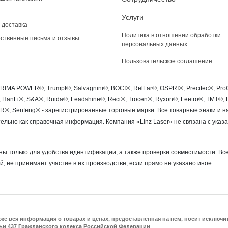
Услуги
 доставка
Политика в отношении обработки
ственные письма и отзывы
персональных данных
Пользовательское соглашение
PRIMA POWER®, Trumpf®, Salvagnini®, BOCI®, RelFar®, OSPRI®, Precitec®, P
®, HanLi®, S&A®, Ruida®, Leadshine®, Reci®, Trocen®, Ryxon®, Leetro®, TMT
SER®, Senfeng® - зарегистрированные торговые марки. Все товарные знаки и
льно как справочная информация. Компания «Linz Laser» не связана с ука
ы только для удобства идентификации, а также проверки совместимости. Все
й, не принимает участие в их производстве, если прямо не указано иное.
акже вся информация о товарах и ценах, предоставленная на нём, носит исключ
ьи 437 Гражданского кодекса Российской Федерации