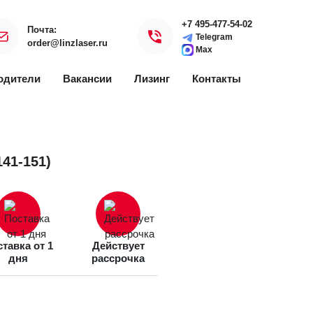
+7 495-477-54-02
Почта:
Telegram
order@linzlaser.ru
Max
одители
Вакансии
Лизинг
Контакты
141-151)
тавка от 1
Действует
дня
рассрочка