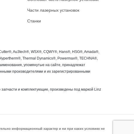
Части лазерных установок
Станки
roCutter®, Au3tech®, WSX®, CQWY®, Hans®, HSG®, Amada®,
®, Hypertherm®, Thermal Dynamics®, Powermax®, TECHNA®,
 наименования, упомянутые на сайте, принадлежат
занными производителями и их зарегистрированными
 запчасти и комплектующие, произведены под маркой Linz
ительно информационный характер и ни при каких условиях не