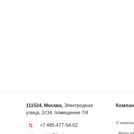
111524
,
Москва
,
Электродная
Компан
улица, 2с34, помещение 7/4
О компа
+7 495-477-54-02
Жизнь н