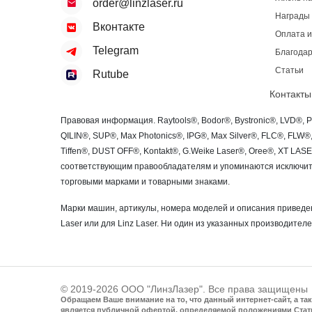
order@linzlaser.ru
Награды
Вконтакте
Оплата и
Telegram
Благодар
Статьи
Rutube
Контакты
Правовая информация. Raytools®, Bodor®, Bystronic®, LVD®, 
QILIN®, SUP®, Max Photonics®, IPG®, Max Silver®, FLC®, FLW
Tiffen®, DUST OFF®, Kontakt®, G.Weike Laser®, Oree®, XT LA
соответствующим правообладателям и упоминаются исключите
торговыми марками и товарными знаками.
Марки машин, артикулы, номера моделей и описания приведен
Laser или для Linz Laser. Ни один из указанных производителе
© 2019-2026 ООО "ЛинзЛазер". Все права защищены
Обращаем Ваше внимание на то, что данный интернет-сайт, а т
является публичной офертой, определяемой положениями Стат