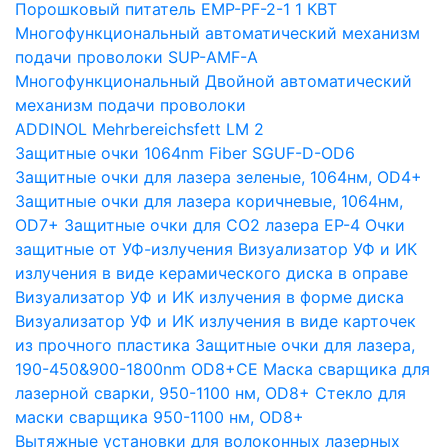
Порошковый питатель EMP-PF-2-1 1 КВТ
Многофункциональный автоматический механизм
подачи проволоки SUP-AMF-A
Многофункциональный Двойной автоматический
механизм подачи проволоки
ADDINOL Mehrbereichsfett LM 2
Защитные очки 1064nm Fiber SGUF-D-OD6
Защитные очки для лазера зеленые, 1064нм, OD4+
Защитные очки для лазера коричневые, 1064нм,
OD7+
Защитные очки для CO2 лазера EP-4
Очки
защитные от УФ-излучения
Визуализатор УФ и ИК
излучения в виде керамического диска в оправе
Визуализатор УФ и ИК излучения в форме диска
Визуализатор УФ и ИК излучения в виде карточек
из прочного пластика
Защитные очки для лазера,
190-450&900-1800nm OD8+CE
Маска сварщика для
лазерной сварки, 950-1100 нм, OD8+
Стекло для
маски сварщика 950-1100 нм, OD8+
Вытяжные установки для волоконных лазерных