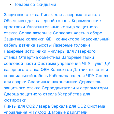
Товары со скидками
Защитные стекла
Линзы для лазерных станков
Объективы для лазерной головы
Керамические
проставки
Уплотнительные кольца защитного
стекла
Сопла лазерные
Сопловая часть в сборе
Защитные колпачки QBH коннектора
Коаксиальный
кабель датчика высоты
Лазерные головки
Лазерные источники
Чиллеры для лазерного
станка
Отвертка объектива
Запорные гайки
сопловой части
Системы управления ЧПУ
Пульт ДУ
лазерного станка
QBH Коннектор
Датчик высоты и
коаксиальный кабель
Кабель-канал для ЧПУ
Сопла
для сварки
Сварочные наконечники
Держатель
защитного стекла
Серводвигатели и сервомоторы
Дверца защитного стекла
Устройства для
юстировки
Линзы для СО2 лазера
Зеркала для СО2
Система
управления ЧПУ Co2
Шаговые двигатели