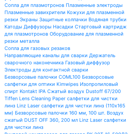
Сопла для плазмотронов
Плазменные электроды
Плазменные завихрители
Кожухи для плазменной
резки
Экраны
Защитные колпачки
Водяная трубки
Катоды
Диффузоры
Насадки
Стартовый картридж
для плазмотронов
Оборудование для плазменной
резки металла
Сопла для газовых резаков
Направляющие каналы для сварки
Держатель
сварочного наконечника
Газовый диффузор
Электроды для контактной сварки
Безворсовые палочки COML100
Безворсовые
салфетки для оптики Kimwipes
Изопропиловый
спирт Kontakt IPA
Сжатый воздух Dustoff 67/200
Tiffen Lens Cleaning Paper салфетки для чистки
линз
Linz Laser салфетки для чистки линз (110х165
мм)
Безворсовые палочки 160 мм, 100 шт.
Воздух
сжатый DUST OFF 360, 200 мл
Linz Laser салфетки
для чистки линз