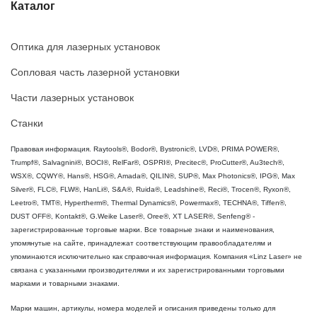
Каталог
Оптика для лазерных установок
Сопловая часть лазерной установки
Части лазерных установок
Станки
Правовая информация. Raytools®, Bodor®, Bystronic®, LVD®, PRIMA POWER®,
Trumpf®, Salvagnini®, BOCI®, RelFar®, OSPRI®, Precitec®, ProCutter®, Au3tech®,
WSX®, CQWY®, Hans®, HSG®, Amada®, QILIN®, SUP®, Max Photonics®, IPG®, Max
Silver®, FLC®, FLW®, HanLi®, S&A®, Ruida®, Leadshine®, Reci®, Trocen®, Ryxon®,
Leetro®, TMT®, Hypertherm®, Thermal Dynamics®, Powermax®, TECHNA®, Tiffen®,
DUST OFF®, Kontakt®, G.Weike Laser®, Oree®, XT LASER®, Senfeng® -
зарегистрированные торговые марки. Все товарные знаки и наименования,
упомянутые на сайте, принадлежат соответствующим правообладателям и
упоминаются исключительно как справочная информация. Компания «Linz Laser» не
связана с указанными производителями и их зарегистрированными торговыми
марками и товарными знаками.
Марки машин, артикулы, номера моделей и описания приведены только для