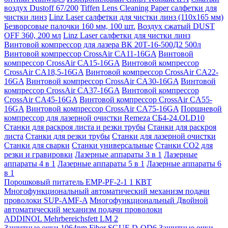
воздух Dustoff 67/200
Tiffen Lens Cleaning Paper салфетки для
чистки линз
Linz Laser салфетки для чистки линз (110х165 мм)
Безворсовые палочки 160 мм, 100 шт.
Воздух сжатый DUST
OFF 360, 200 мл
Linz Laser салфетки для чистки линз
Винтовой компрессор для лазера ВК 20Т-16-500Д2 500л
Винтовой компрессор CrossAir CA11-16GA
Винтовой
компрессор CrossAir CA15-16GA
Винтовой компрессор
CrossAir CA18,5-16GA
Винтовой компрессор CrossAir CA22-
16GA
Винтовой компрессор CrossAir CA30-16GA
Винтовой
компрессор CrossAir CA37-16GA
Винтовой компрессор
CrossAir CA45-16GA
Винтовой компрессор CrossAir CA55-
16GA
Винтовой компрессор CrossAir CA75-16GA
Поршневой
компрессор для лазерной очистки Remeza СБ4-24.OLD10
Станки для раскроя листа и резки трубы
Станки для раскроя
листа
Станки для резки трубы
Станки для лазерной очистки
Станки для сварки
Станки универсальные
Станки СО2 для
резки и гравировки
Лазерные аппараты 3 в 1
Лазерные
аппараты 4 в 1
Лазерные аппараты 5 в 1
Лазерные аппараты 6
в 1
Порошковый питатель EMP-PF-2-1 1 КВТ
Многофункциональный автоматический механизм подачи
проволоки SUP-AMF-A
Многофункциональный Двойной
автоматический механизм подачи проволоки
ADDINOL Mehrbereichsfett LM 2
Защитные очки 1064nm Fiber SGUF-D-OD6
Защитные очки