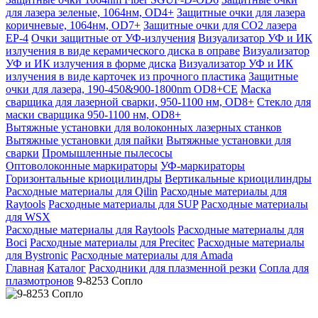
для лазера зеленые, 1064нм, OD4+
Защитные очки для лазера
коричневые, 1064нм, OD7+
Защитные очки для CO2 лазера
EP-4
Очки защитные от УФ-излучения
Визуализатор УФ и ИК
излучения в виде керамического диска в оправе
Визуализатор
УФ и ИК излучения в форме диска
Визуализатор УФ и ИК
излучения в виде карточек из прочного пластика
Защитные
очки для лазера, 190-450&900-1800nm OD8+CE
Маска
сварщика для лазерной сварки, 950-1100 нм, OD8+
Стекло для
маски сварщика 950-1100 нм, OD8+
Вытяжные установки для волоконных лазерных станков
Вытяжные установки для пайки
Вытяжные установки для
сварки
Промышленные пылесосы
Оптоволоконные маркираторы
УФ-маркираторы
Горизонтальные криоцилиндры
Вертикальные криоцилиндры
Расходные материалы для Qilin
Расходные материалы для
Raytools
Расходные материалы для SUP
Расходные материалы
для WSX
Расходные материалы для Raytools
Расходные материалы для
Boci
Расходные материалы для Precitec
Расходные материалы
для Bystronic
Расходные материалы для Amada
Главная
Каталог
Расходники для плазменной резки
Сопла для
плазмотронов
9-8253 Сопло