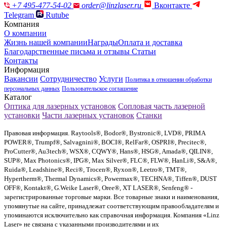
+7 495-477-54-02
order@linzlaser.ru
Вконтакте
Telegram
Rutube
Компания
О компании
Жизнь нашей компании
Награды
Оплата и доставка
Благодарственные письма и отзывы
Статьи
Контакты
Информация
Вакансии
Сотрудничество
Услуги
Политика в отношении обработки
персональных данных
Пользовательское соглашение
Каталог
Оптика для лазерных установок
Сопловая часть лазерной
установки
Части лазерных установок
Станки
Правовая информация. Raytools®, Bodor®, Bystronic®, LVD®, PRIMA
POWER®, Trumpf®, Salvagnini®, BOCI®, RelFar®, OSPRI®, Precitec®,
ProCutter®, Au3tech®, WSX®, CQWY®, Hans®, HSG®, Amada®, QILIN®,
SUP®, Max Photonics®, IPG®, Max Silver®, FLC®, FLW®, HanLi®, S&A®,
Ruida®, Leadshine®, Reci®, Trocen®, Ryxon®, Leetro®, TMT®,
Hypertherm®, Thermal Dynamics®, Powermax®, TECHNA®, Tiffen®, DUST
OFF®, Kontakt®, G.Weike Laser®, Oree®, XT LASER®, Senfeng® -
зарегистрированные торговые марки. Все товарные знаки и наименования,
упомянутые на сайте, принадлежат соответствующим правообладателям и
упоминаются исключительно как справочная информация. Компания «Linz
Laser» не связана с указанными производителями и их