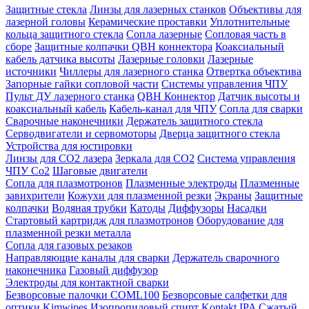
Защитные стекла
Линзы для лазерных станков
Объективы для
лазерной головы
Керамические проставки
Уплотнительные
кольца защитного стекла
Сопла лазерные
Сопловая часть в
сборе
Защитные колпачки QBH коннектора
Коаксиальный
кабель датчика высоты
Лазерные головки
Лазерные
источники
Чиллеры для лазерного станка
Отвертка объектива
Запорные гайки сопловой части
Системы управления ЧПУ
Пульт ДУ лазерного станка
QBH Коннектор
Датчик высоты и
коаксиальный кабель
Кабель-канал для ЧПУ
Сопла для сварки
Сварочные наконечники
Держатель защитного стекла
Серводвигатели и сервомоторы
Дверца защитного стекла
Устройства для юстировки
Линзы для СО2 лазера
Зеркала для СО2
Система управления
ЧПУ Co2
Шаговые двигатели
Сопла для плазмотронов
Плазменные электроды
Плазменные
завихрители
Кожухи для плазменной резки
Экраны
Защитные
колпачки
Водяная трубки
Катоды
Диффузоры
Насадки
Стартовый картридж для плазмотронов
Оборудование для
плазменной резки металла
Сопла для газовых резаков
Направляющие каналы для сварки
Держатель сварочного
наконечника
Газовый диффузор
Электроды для контактной сварки
Безворсовые палочки COML100
Безворсовые салфетки для
оптики Kimwipes
Изопропиловый спирт Kontakt IPA
Сжатый