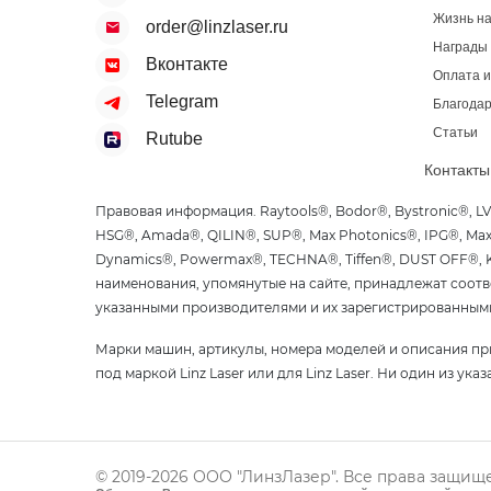
Жизнь н
order@linzlaser.ru
Награды
Вконтакте
Оплата и
Telegram
Благодар
Статьи
Rutube
Контакты
Правовая информация. Raytools®, Bodor®, Bystronic®, L
HSG®, Amada®, QILIN®, SUP®, Max Photonics®, IPG®, Max 
Dynamics®, Powermax®, TECHNA®, Tiffen®, DUST OFF®, Ko
наименования, упомянутые на сайте, принадлежат соотв
указанными производителями и их зарегистрированным
Марки машин, артикулы, номера моделей и описания пр
под маркой Linz Laser или для Linz Laser. Ни один из ук
© 2019-2026 ООО "ЛинзЛазер". Все права защищ