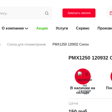
Заказать звонок
О компании
Акции
Услуги
Сервис
Произв
и
Сопла для плазмотронов
PMX1250 120932 Сопло
PMX1250 120932 
В наличии на
Пос
складе
Цена
150 руб