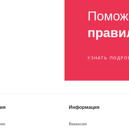
Помож
прави
УЗНАТЬ ПОДР
ия
Информация
нии
Вакансии