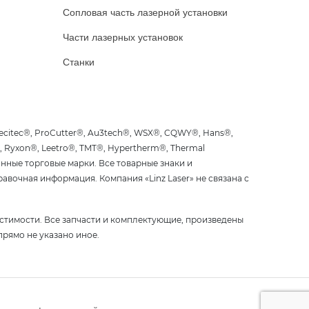
Сопловая часть лазерной установки
Части лазерных установок
Станки
recitec®, ProCutter®, Au3tech®, WSX®, CQWY®, Hans®,
®, Ryxon®, Leetro®, TMT®, Hypertherm®, Thermal
анные торговые марки. Все товарные знаки и
вочная информация. Компания «Linz Laser» не связана с
стимости. Все запчасти и комплектующие, произведены
 прямо не указано иное.