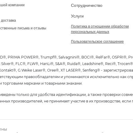
ашей компании
Сотрудничество
Услуги
 доставка
Политика в отношении обработки
ственные письма и отзывы
персональных данных
Пользовательское соглашение
VD®, PRIMA POWER®, Trumpf®, Salvagnini®, BOCI®, RelFar®, OSPRI®, P
Silver®, FLC®, FLW®, HanLi®, S&A®, Ruida®, Leadshine®, Reci®, Trocen
ntakt®, G.Weike Laser®, Oree®, XT LASER®, Senfeng® - зарегистриров
етствующим правообладателям и упоминаются исключительно как спра
и торговыми марками и товарными знаками.
иведены только для удобства идентификации, а также проверки совме
азанных производителей, не принимает участие в их производстве, если
ены