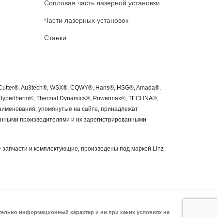
Сопловая часть лазерной установки
Части лазерных установок
Станки
roCutter®, Au3tech®, WSX®, CQWY®, Hans®, HSG®, Amada®,
®, Hypertherm®, Thermal Dynamics®, Powermax®, TECHNA®,
 наименования, упомянутые на сайте, принадлежат
занными производителями и их зарегистрированными
 запчасти и комплектующие, произведены под маркой Linz
ительно информационный характер и ни при каких условиях не