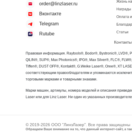
Жизнь н
order@linzlaser.ru
Награды
Вконтакте
Оплата и
Telegram
Благодар
Статьи
Rutube
Контакты
Правовая информация. Raytools®, Bodor®, Bystronic®, LVD®, 
QILIN®, SUP®, Max Photonics®, IPG®, Max Silver®, FLC®, FLW
Tiffen®, DUST OFF®, Kontakt®, G.Weike Laser®, Oree®, XT LA
соответствующим правообладателям и упоминаются исключите
торговыми марками и товарными знаками.
Марки машин, артикулы, номера моделей и описания приведен
Laser или для Linz Laser. Ни один из указанных производителе
© 2019-2026 ООО "ЛинзЛазер". Все права защищены
Обращаем Ваше внимание на то, что данный интернет-сайт, а т