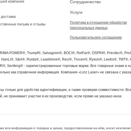
ашей компании
Сотрудничество
Услуги
 доставка
Политика в отношении обработки
ственные письма и отзывы
персональных данных
Пользовательское соглашение
PRIMA POWER®, Trumpf®, Salvagnini®, BOCI®, RelFar®, OSPRI®, Precitec®, P
®, HanLi®, S&A®, Ruida®, Leadshine®, Reci®, Trocen®, Ryxon®, Leetro®, TMT
SER®, Senfeng® - зарегистрированные торговые марки. Все товарные знаки и
льно как справочная информация. Компания «Linz Laser» не связана с ука
ы только для удобства идентификации, а также проверки совместимости. Все
й, не принимает участие в их производстве, если прямо не указано иное.
акже вся информация о товарах и ценах, предоставленная на нём, носит исключ