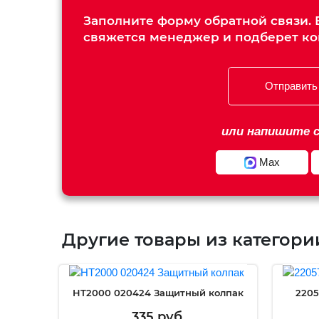
Заполните форму обратной связи. В
свяжется менеджер и подберет к
Отправить
или напишите с
Max
Другие товары из категори
HT2000 020424 Защитный колпак
2205
335 руб.