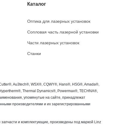
Каталог
Оптика для лазерных установок
Сопловая часть лазерной установки
Части лазерных установок
Станки
roCutter®, Au3tech®, WSX®, CQWY®, Hans®, HSG®, Amada®,
®, Hypertherm®, Thermal Dynamics®, Powermax®, TECHNA®,
 наименования, упомянутые на сайте, принадлежат
занными производителями и их зарегистрированными
 запчасти и комплектующие, произведены под маркой Linz