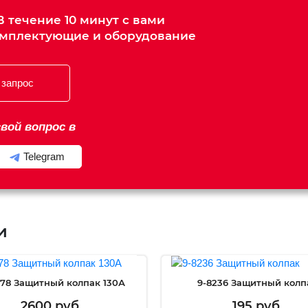
 течение 10 минут с вами
омплектующие и оборудование
 запрос
вой вопрос в
Telegram
и
78 Защитный колпак 130А
9-8236 Защитный колп
2600 руб.
195 руб.