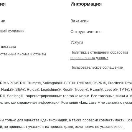
ия
Информация
нии
Вакансии
ашей компании
Сотрудничество
Услуги
 доставка
Политика в отношении обработки
ственные письма и отзывы
персональных данных
Пользовательское соглашение
PRIMA POWER®, Trumpf®, Salvagnini®, BOCI®, RelFar®, OSPRI®, Precitec®, P
®, HanLi®, S&A®, Ruida®, Leadshine®, Reci®, Trocen®, Ryxon®, Leetro®, TMT
SER®, Senfeng® - зарегистрированные торговые марки. Все товарные знаки и
льно как справочная информация. Компания «Linz Laser» не связана с ука
ы только для удобства идентификации, а также проверки совместимости. Все
й, не принимает участие в их производстве, если прямо не указано иное.