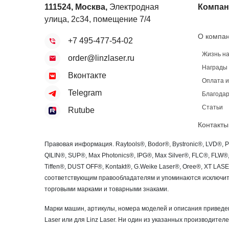
111524
,
Москва
,
Электродная
Компан
улица, 2с34, помещение 7/4
О компа
+7 495-477-54-02
Жизнь н
order@linzlaser.ru
Награды
Вконтакте
Оплата и
Telegram
Благодар
Статьи
Rutube
Контакты
Правовая информация. Raytools®, Bodor®, Bystronic®, LVD®, 
QILIN®, SUP®, Max Photonics®, IPG®, Max Silver®, FLC®, FLW
Tiffen®, DUST OFF®, Kontakt®, G.Weike Laser®, Oree®, XT LA
соответствующим правообладателям и упоминаются исключите
торговыми марками и товарными знаками.
Марки машин, артикулы, номера моделей и описания приведен
Laser или для Linz Laser. Ни один из указанных производителе