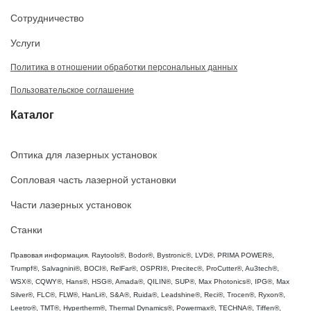
Сотрудничество
Услуги
Политика в отношении обработки персональных данных
Пользовательское соглашение
Каталог
Оптика для лазерных установок
Сопловая часть лазерной установки
Части лазерных установок
Станки
Правовая информация. Raytools®, Bodor®, Bystronic®, LVD®, PRIMA POWER®,
Trumpf®, Salvagnini®, BOCI®, RelFar®, OSPRI®, Precitec®, ProCutter®, Au3tech®,
WSX®, CQWY®, Hans®, HSG®, Amada®, QILIN®, SUP®, Max Photonics®, IPG®, Max
Silver®, FLC®, FLW®, HanLi®, S&A®, Ruida®, Leadshine®, Reci®, Trocen®, Ryxon®,
Leetro®, TMT®, Hypertherm®, Thermal Dynamics®, Powermax®, TECHNA®, Tiffen®,