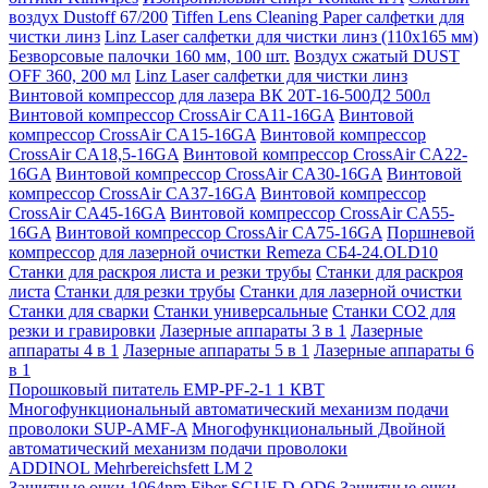
воздух Dustoff 67/200
Tiffen Lens Cleaning Paper салфетки для
чистки линз
Linz Laser салфетки для чистки линз (110х165 мм)
Безворсовые палочки 160 мм, 100 шт.
Воздух сжатый DUST
OFF 360, 200 мл
Linz Laser салфетки для чистки линз
Винтовой компрессор для лазера ВК 20Т-16-500Д2 500л
Винтовой компрессор CrossAir CA11-16GA
Винтовой
компрессор CrossAir CA15-16GA
Винтовой компрессор
CrossAir CA18,5-16GA
Винтовой компрессор CrossAir CA22-
16GA
Винтовой компрессор CrossAir CA30-16GA
Винтовой
компрессор CrossAir CA37-16GA
Винтовой компрессор
CrossAir CA45-16GA
Винтовой компрессор CrossAir CA55-
16GA
Винтовой компрессор CrossAir CA75-16GA
Поршневой
компрессор для лазерной очистки Remeza СБ4-24.OLD10
Станки для раскроя листа и резки трубы
Станки для раскроя
листа
Станки для резки трубы
Станки для лазерной очистки
Станки для сварки
Станки универсальные
Станки СО2 для
резки и гравировки
Лазерные аппараты 3 в 1
Лазерные
аппараты 4 в 1
Лазерные аппараты 5 в 1
Лазерные аппараты 6
в 1
Порошковый питатель EMP-PF-2-1 1 КВТ
Многофункциональный автоматический механизм подачи
проволоки SUP-AMF-A
Многофункциональный Двойной
автоматический механизм подачи проволоки
ADDINOL Mehrbereichsfett LM 2
Защитные очки 1064nm Fiber SGUF-D-OD6
Защитные очки