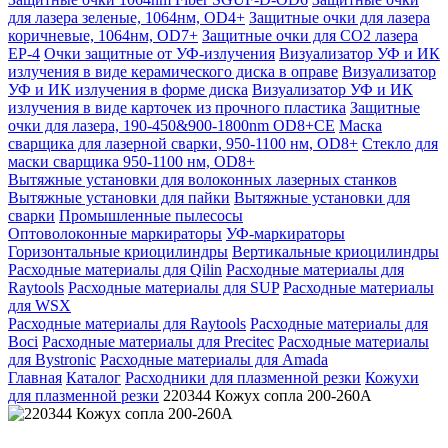
для лазера зеленые, 1064нм, OD4+
Защитные очки для лазера
коричневые, 1064нм, OD7+
Защитные очки для CO2 лазера
EP-4
Очки защитные от УФ-излучения
Визуализатор УФ и ИК
излучения в виде керамического диска в оправе
Визуализатор
УФ и ИК излучения в форме диска
Визуализатор УФ и ИК
излучения в виде карточек из прочного пластика
Защитные
очки для лазера, 190-450&900-1800nm OD8+CE
Маска
сварщика для лазерной сварки, 950-1100 нм, OD8+
Стекло для
маски сварщика 950-1100 нм, OD8+
Вытяжные установки для волоконных лазерных станков
Вытяжные установки для пайки
Вытяжные установки для
сварки
Промышленные пылесосы
Оптоволоконные маркираторы
УФ-маркираторы
Горизонтальные криоцилиндры
Вертикальные криоцилиндры
Расходные материалы для Qilin
Расходные материалы для
Raytools
Расходные материалы для SUP
Расходные материалы
для WSX
Расходные материалы для Raytools
Расходные материалы для
Boci
Расходные материалы для Precitec
Расходные материалы
для Bystronic
Расходные материалы для Amada
Главная
Каталог
Расходники для плазменной резки
Кожухи
для плазменной резки
220344 Кожух сопла 200-260А