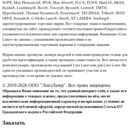
SUP®, Max Photonics®, IPG®, Max Silver®, FLC®, FLW®, HanLi®, S&A®,
Ruida®, Leadshine®, Reci®, Trocen®, Ryxon®, Leetro®, TMT®,
Hypertherm®, Thermal Dynamics®, Powermax®, TECHNA®, Tiffen®, DUST
OFF®, Kontakt®, G.Weike Laser®, Oree®, XT LASER®, Senfeng® -
зарегистрированные торговые марки. Все товарные знаки и наименования,
упомянутые на сайте, принадлежат соответствующим правообладателям и
упоминаются исключительно как справочная информация. Компания «Linz
Laser» не связана с указанными производителями и их
зарегистрированными торговыми марками и товарными знаками.
Марки машин, артикулы, номера моделей и описания приведены только для
удобства идентификации, а также проверки совместимости. Все запчасти и
комплектующие, произведены под маркой Linz Laser или для Linz Laser. Ни
один из указанных производителей, не принимает участие в их
производстве, если прямо не указано иное.
© 2019-2026 ООО "ЛинзЛазер". Все права защищены
Обращаем Ваше внимание на то, что данный интернет-сайт, а также вся
информация о товарах и ценах, предоставленная на нём, носит
исключительно информационный характер и ни при каких условиях не
является публичной офертой, определяемой положениями Статьи 437
Гражданского кодекса Российской Федерации
Заказать