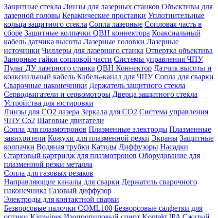
Защитные стекла
Линзы для лазерных станков
Объективы для
лазерной головы
Керамические проставки
Уплотнительные
кольца защитного стекла
Сопла лазерные
Сопловая часть в
сборе
Защитные колпачки QBH коннектора
Коаксиальный
кабель датчика высоты
Лазерные головки
Лазерные
источники
Чиллеры для лазерного станка
Отвертка объектива
Запорные гайки сопловой части
Системы управления ЧПУ
Пульт ДУ лазерного станка
QBH Коннектор
Датчик высоты и
коаксиальный кабель
Кабель-канал для ЧПУ
Сопла для сварки
Сварочные наконечники
Держатель защитного стекла
Серводвигатели и сервомоторы
Дверца защитного стекла
Устройства для юстировки
Линзы для СО2 лазера
Зеркала для СО2
Система управления
ЧПУ Co2
Шаговые двигатели
Сопла для плазмотронов
Плазменные электроды
Плазменные
завихрители
Кожухи для плазменной резки
Экраны
Защитные
колпачки
Водяная трубки
Катоды
Диффузоры
Насадки
Стартовый картридж для плазмотронов
Оборудование для
плазменной резки металла
Сопла для газовых резаков
Направляющие каналы для сварки
Держатель сварочного
наконечника
Газовый диффузор
Электроды для контактной сварки
Безворсовые палочки COML100
Безворсовые салфетки для
оптики Kimwipes
Изопропиловый спирт Kontakt IPA
Сжатый