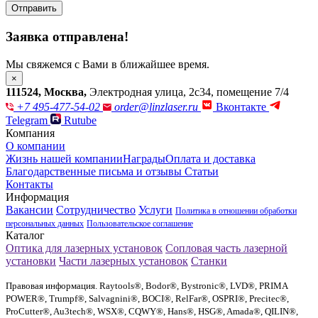
Отправить
Заявка отправлена!
Мы свяжемся с Вами в ближайшее время.
×
111524
,
Москва
,
Электродная улица, 2с34, помещение 7/4
+7 495-477-54-02
order@linzlaser.ru
Вконтакте
Telegram
Rutube
Компания
О компании
Жизнь нашей компании
Награды
Оплата и доставка
Благодарственные письма и отзывы
Статьи
Контакты
Информация
Вакансии
Сотрудничество
Услуги
Политика в отношении обработки
персональных данных
Пользовательское соглашение
Каталог
Оптика для лазерных установок
Сопловая часть лазерной
установки
Части лазерных установок
Станки
Правовая информация. Raytools®, Bodor®, Bystronic®, LVD®, PRIMA
POWER®, Trumpf®, Salvagnini®, BOCI®, RelFar®, OSPRI®, Precitec®,
ProCutter®, Au3tech®, WSX®, CQWY®, Hans®, HSG®, Amada®, QILIN®,